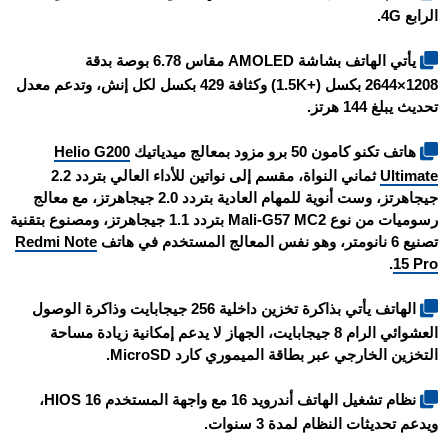
الرابع 4G.
يأتي الهاتف بشاشة AMOLED مقاس 6.78 بوصة بدقة
1208×2644 بكسل (+1.5K) وكثافة 429 بكسل لكل إنش، وتدعم معدل
تحديث يبلغ 144 هرتز.
هاتف
تكنو كامون 50 برو
مزود بمعالج ميدياتيك
Helio G200
Ultimate
ثماني النواة، مقسم إلى نواتين للأداء العالي بتردد 2.2
جيجاهرتز، وست أنوية للمهام العادية بتردد 2.0 جيجاهرتز، مع معالج
رسوميات من نوع Mali-G57 MC2 بتردد 1.1 جيجاهرتز، ومصنوع بتقنية
تصنيع 6 نانومتر، وهو نفس المعالج المستخدم في هاتف
Redmi Note
.
15 Pro
الهاتف يأتي بذاكرة تخزين داخلية 256 جيجابايت وذاكرة الوصول
العشوائي الرام 8 جيجابايت، الجهاز لا يدعم إمكانية زيادة مساحة
التخزين الخارجي عبر بطاقة الميموري كارد MicroSD.
نظام تشغيل الهاتف أندرويد 16 مع واجهة المستخدم HIOS 16،
ويدعم تحديثات النظام لمدة 3 سنوات.