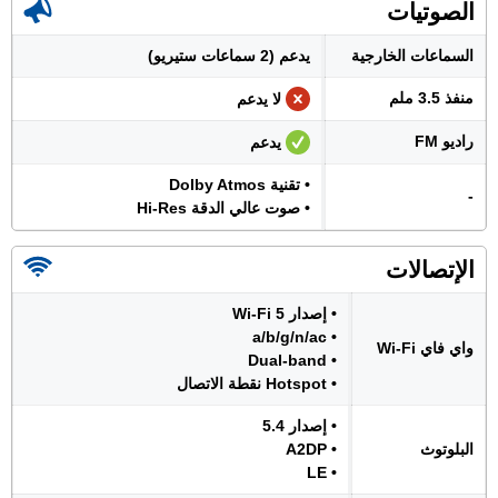
الصوتيات
السماعات الخارجية
يدعم (2 سماعات ستيريو)
منفذ 3.5 ملم
لا يدعم
راديو FM
يدعم
• تقنية Dolby Atmos
-
• صوت عالي الدقة Hi-Res
الإتصالات
• إصدار Wi-Fi 5
• a/b/g/n/ac
واي فاي Wi-Fi
• Dual-band
• Hotspot نقطة الاتصال
• إصدار 5.4
البلوتوث
• A2DP
• LE