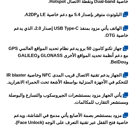
خاصية Dual-band ونقطة الاتصال Hotspot.
البلوتوث متوفر بإصدار 5.4 مع دعم خاصية LE وA2DP.
الهاتف يأتي مزود بمنفذ USB Type-C إصدار 2.0، الذي يدعم
خاصية OTG.
جهاز
تكنو كامون 50 برو
يدعم نظام تحديد المواقع العالمي GPS
مع دعم أنظمة تحديد المواقع الأخرى GLONASS وGALILEO
وBeiDou.
الجهاز يدعم تقنية الاتصال قريب المدى NFC وخاصية IR blaster
للتحكم في الأجهزة المنزلية بواسطة الأشعة تحت الحمراء الانفراريد.
يأتي الجهاز مزود بمستشعرات الجيروسكوب والتسارع والبوصلة
ومستشعر التقارب للمكالمات.
مزود بمستشعر بصمة الأصابع يأتي مدمج في الشاشة، ويدعم
خاصية فتح القفل عبر تقنية التعرف على الوجه (Face Unlock).