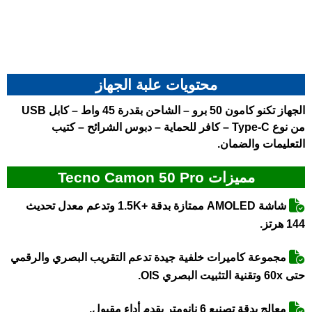
محتويات علبة الجهاز
الجهاز
تكنو كامون 50 برو
– الشاحن بقدرة 45 واط – كابل USB
من نوع Type-C – كافر للحماية – دبوس الشرائح – كتيب
التعليمات والضمان.
مميزات Tecno Camon 50 Pro
شاشة AMOLED ممتازة بدقة +1.5K وتدعم معدل تحديث
144 هرتز.
مجموعة كاميرات خلفية جيدة تدعم التقريب البصري والرقمي
حتى 60x وتقنية التثبيت البصري OIS.
معالج بدقة تصنيع 6 نانومتر يقدم أداء مقبول.