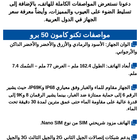
دعونا نستعرض المواصفات الكاملة للهاتف، بالإضافة إلى
تسليط الضوء على العيوب والمميزات، وأيضاً معرفة سعر
الجهاز في الدول العربية.
مواصفات تكنو كامون 50 برو
الوان الجهاز: الأسود والرمادي والأزرق والأخضر والأخضر الداكن
والأرجواني.
أبعاد الهاتف: الطول 162.4 ملم – العرض 77 ملم – السُمك 7.4
ملم.
الجهاز مقاوم للماء والغبار وفق معياري IP68 وIP69K، حيث يشير
الرقم 6 إلى حماية ممتازة ضد الغبار، بينما يشير الرقمان 8 و9K إلى
قدرة عالية على مقاومة الماء حتى عمق مترين لمدة 30 دقيقة تحت
الماء.
الهاتف مزود شريحتي SIM من نوع Nano SIM.
يدعم شبكات إتصالات الجيل الثاني 2G والجيل الثالث 3G والجيل