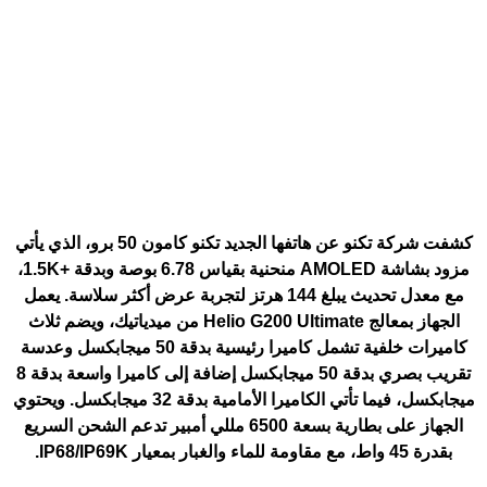
كشفت شركة تكنو عن هاتفها الجديد
تكنو كامون 50 برو
، الذي يأتي
مزود بشاشة AMOLED منحنية بقياس 6.78 بوصة وبدقة +1.5K،
مع معدل تحديث يبلغ 144 هرتز لتجربة عرض أكثر سلاسة. يعمل
الجهاز بمعالج Helio G200 Ultimate من ميدياتيك، ويضم ثلاث
كاميرات خلفية تشمل كاميرا رئيسية بدقة 50 ميجابكسل وعدسة
تقريب بصري بدقة 50 ميجابكسل إضافة إلى كاميرا واسعة بدقة 8
ميجابكسل، فيما تأتي الكاميرا الأمامية بدقة 32 ميجابكسل. ويحتوي
الجهاز على بطارية بسعة 6500 مللي أمبير تدعم الشحن السريع
بقدرة 45 واط، مع مقاومة للماء والغبار بمعيار IP68/IP69K.