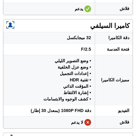
فلاش
يدعم
كاميرا السيلفي
دقة الكاميرا
32 ميجابكسل
فتحة العدسة
F/2.5
• وضع التصوير الليلي
• وضع عزل الخلفية
• إعدادات التجميل
مميزات الكاميرا
• تقنية HDR
• المؤقت الذاتي
• إشارة الالتقاط
• كشف الوجوه والابتسامات
الفيديو
دقة 1080P FHD (بمعدل 30 إطار)
فلاش
لا يدعم