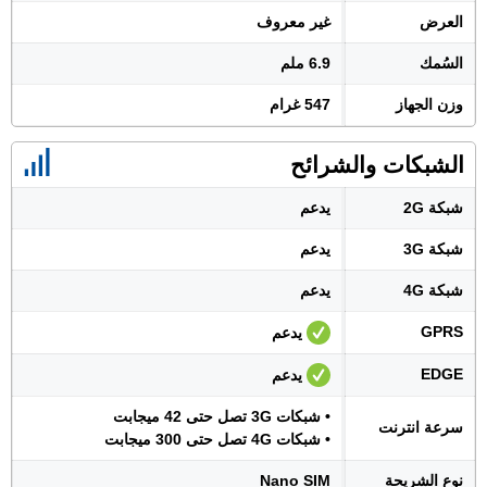
العرض
غير معروف
السُمك
6.9 ملم
وزن الجهاز
547 غرام
الشبكات والشرائح
شبكة 2G
يدعم
شبكة 3G
يدعم
شبكة 4G
يدعم
GPRS
يدعم
EDGE
يدعم
• شبكات 3G تصل حتى 42 ميجابت
سرعة انترنت
• شبكات 4G تصل حتى 300 ميجابت
نوع الشريحة
Nano SIM