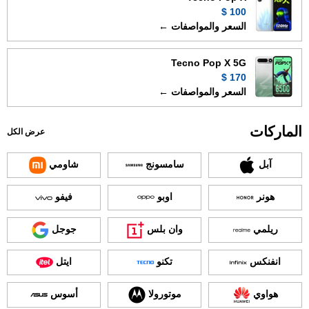
100 $
السعر والمواصفات ←
Tecno Pop X 5G
170 $
السعر والمواصفات ←
الماركات
عرض الكل
آبل
سامسونج
شاومي
هونر
اوبو
فيفو
ريلمي
وان بلس
جوجل
انفنكس
تكنو
ايتل
هواوي
موتورولا
أسوس