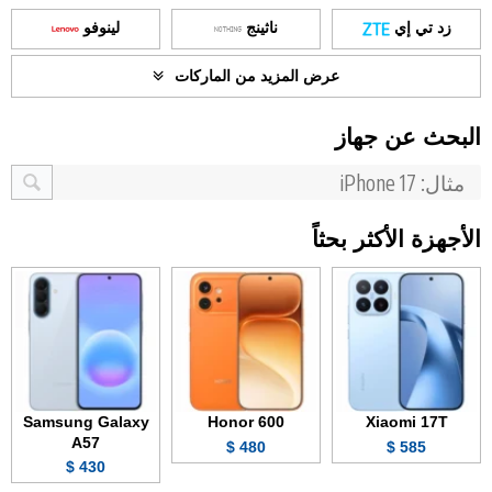
زد تي إي
ناثينج
لينوفو
عرض المزيد من الماركات
البحث عن جهاز
الأجهزة الأكثر بحثاً
Samsung Galaxy
Honor 600
Xiaomi 17T
A57
480 $
585 $
430 $