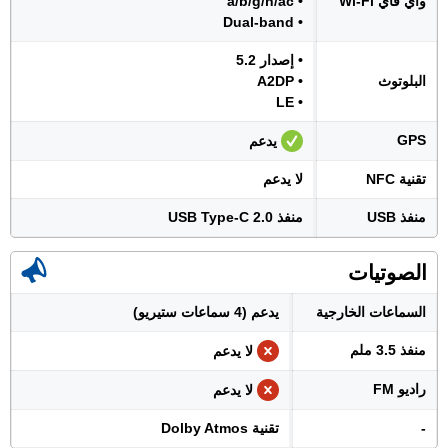
واي فاي Wi-Fi
• a/b/g/n/ac
• Dual-band
• إصدار 5.2
البلوتوث
• A2DP
• LE
GPS
يدعم
تقنية NFC
لا يدعم
منفذ USB
منفذ USB Type-C 2.0
الصوتيات
السماعات الخارجية
يدعم (4 سماعات ستيريو)
منفذ 3.5 ملم
لا يدعم
راديو FM
لا يدعم
-
تقنية Dolby Atmos