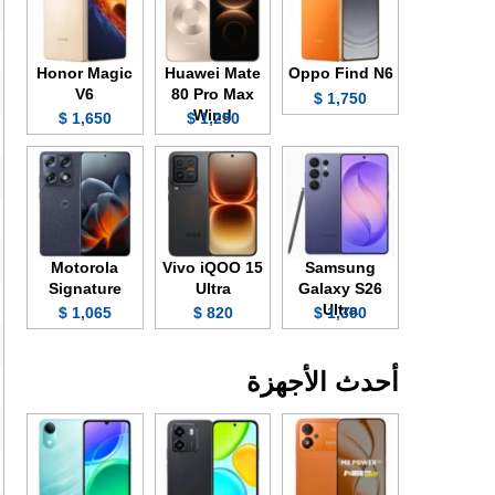
Honor Magic
Huawei Mate
Oppo Find N6
V6
80 Pro Max
1,750 $
Wind
1,650 $
1,250 $
Motorola
Vivo iQOO 15
Samsung
Signature
Ultra
Galaxy S26
Ultra
1,065 $
820 $
1,300 $
أحدث الأجهزة