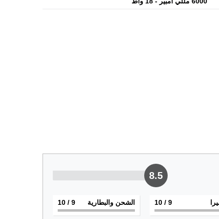
6000 مللي أمبير - 18 واط
8.5
يرا
9
/ 10
الشحن والبطارية
9
/ 10