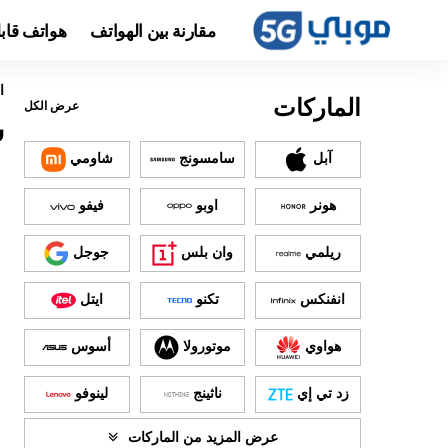
مقارنة بين الهواتف
هواتف قاب
ا
الماركات
عرض الكل
س
آبل
سامسونج
شاومي
هونر
اوبو
فيفو
ريلمي
وان بلس
جوجل
انفنكس
تكنو
ايتل
هواوي
موتورولا
أسوس
زد تي إي
ناثينج
لينوفو
عرض المزيد من الماركات