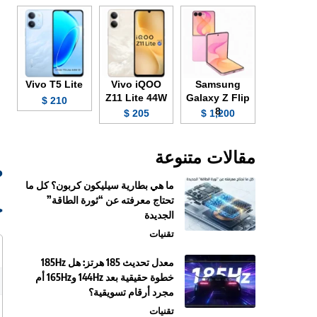
Vivo T5 Lite
Vivo iQOO
Samsung
Z11 Lite 44W
Galaxy Z Flip
210 $
8
205 $
1,200 $
مقالات متنوعة
صو
ما هي بطارية سيليكون كربون؟ كل ما
تحتاج معرفته عن “ثورة الطاقة”
ج
الجديدة
تقنيات
معدل تحديث 185 هرتز: هل 185Hz
خطوة حقيقية بعد 144Hz و165Hz أم
مجرد أرقام تسويقية؟
تقنيات