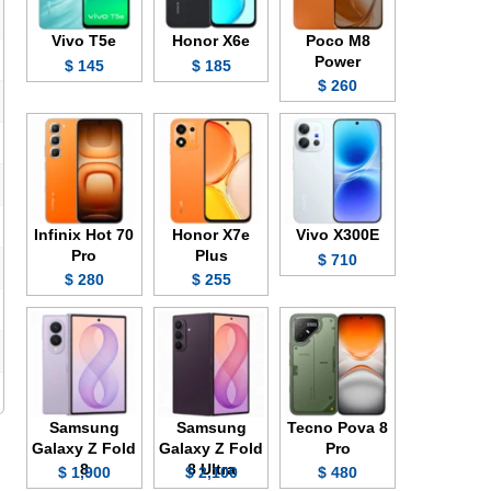
Vivo T5e
Honor X6e
Poco M8
Power
145 $
185 $
260 $
Infinix Hot 70
Honor X7e
Vivo X300E
Pro
Plus
710 $
280 $
255 $
Samsung
Samsung
Tecno Pova 8
Galaxy Z Fold
Galaxy Z Fold
Pro
8
8 Ultra
1,900 $
2,100 $
480 $