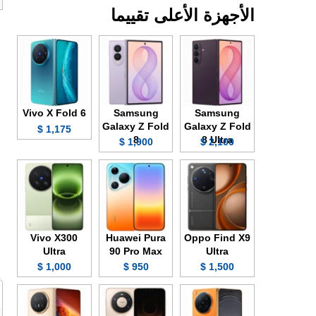
الأجهزة الأعلى تقييما
Vivo X Fold 6
Samsung
Samsung
Galaxy Z Fold
Galaxy Z Fold
1,175 $
8
8 Ultra
1,900 $
2,100 $
Vivo X300
Huawei Pura
Oppo Find X9
Ultra
90 Pro Max
Ultra
1,000 $
950 $
1,500 $