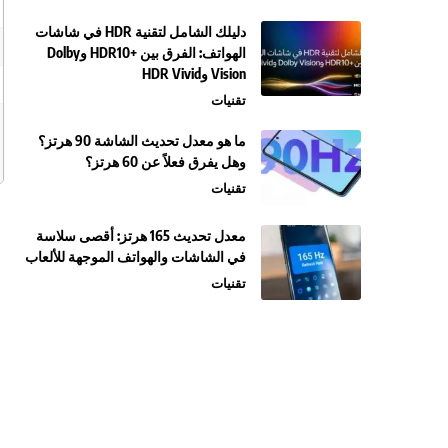
دليلك الشامل لتقنية HDR في شاشات
الهواتف: الفرق بين +HDR10 وDolby
Vision وHDR Vivid
تقنيات
ما هو معدل تحديث الشاشة 90 هرتز؟
وهل يفرق فعلاً عن 60 هرتز؟
تقنيات
معدل تحديث 165 هرتز: أقصى سلاسة
في الشاشات والهواتف الموجهة للألعاب
تقنيات