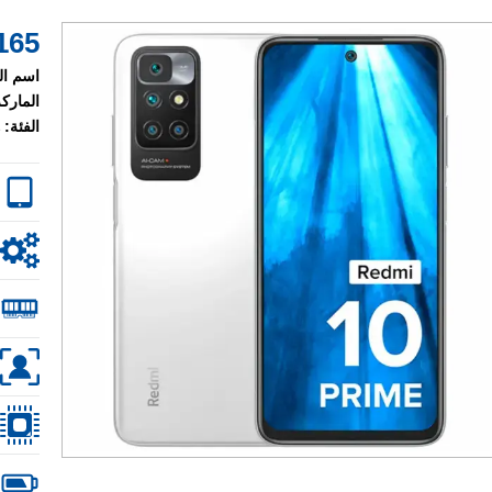
165 $
اسم ال
الماركة
الفئة: