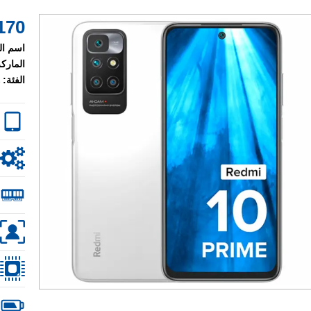
170 $
اسم ال
الماركة
الفئة: