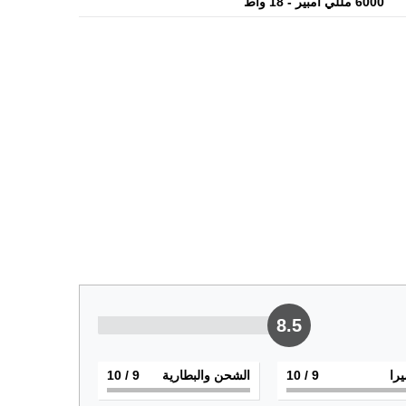
6000 مللي أمبير - 18 واط
8.5
يرا
9
/ 10
الشحن والبطارية
9
/ 10