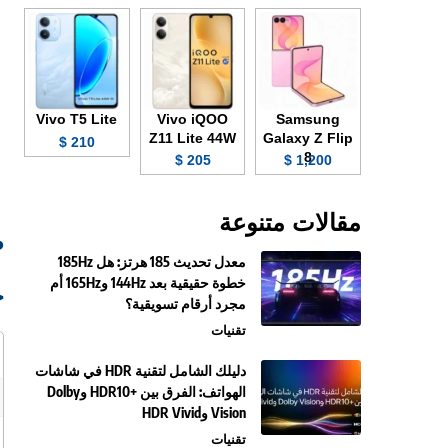
Vivo T5 Lite
Vivo iQOO
Samsung
Z11 Lite 44W
Galaxy Z Flip
210 $
8
205 $
1,200 $
مقالات متنوعة
صو
معدل تحديث 185 هرتز: هل 185Hz
خطوة حقيقية بعد 144Hz و165Hz أم
ج
مجرد أرقام تسويقية؟
تقنيات
دليلك الشامل لتقنية HDR في شاشات
الهواتف: الفرق بين +HDR10 وDolby
Vision وHDR Vivid
تقنيات