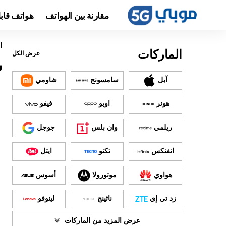
مقارنة بين الهواتف
هواتف قاب
ا
الماركات
عرض الكل
س
آبل
سامسونج
شاومي
هونر
اوبو
فيفو
ريلمي
وان بلس
جوجل
انفنكس
تكنو
ايتل
هواوي
موتورولا
أسوس
زد تي إي
ناثينج
لينوفو
عرض المزيد من الماركات