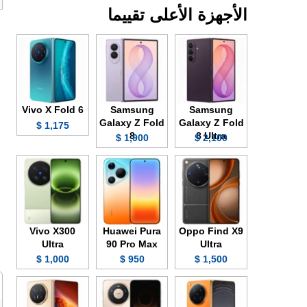
الأجهزة الأعلى تقييما
Vivo X Fold 6
Samsung
Samsung
Galaxy Z Fold
Galaxy Z Fold
1,175 $
8
8 Ultra
1,900 $
2,100 $
Vivo X300
Huawei Pura
Oppo Find X9
Ultra
90 Pro Max
Ultra
1,000 $
950 $
1,500 $