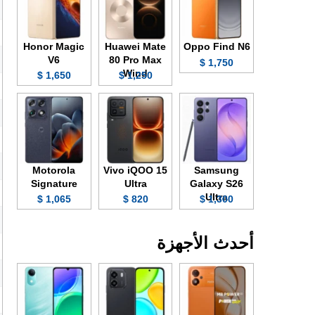
Honor Magic
Huawei Mate
Oppo Find N6
V6
80 Pro Max
1,750 $
Wind
1,650 $
1,250 $
Motorola
Vivo iQOO 15
Samsung
Signature
Ultra
Galaxy S26
Ultra
1,065 $
820 $
1,300 $
أحدث الأجهزة