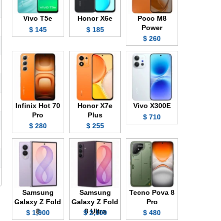
Vivo T5e
Honor X6e
Poco M8
Power
145 $
185 $
260 $
Infinix Hot 70
Honor X7e
Vivo X300E
Pro
Plus
710 $
280 $
255 $
Samsung
Samsung
Tecno Pova 8
Galaxy Z Fold
Galaxy Z Fold
Pro
8
8 Ultra
1,900 $
2,100 $
480 $