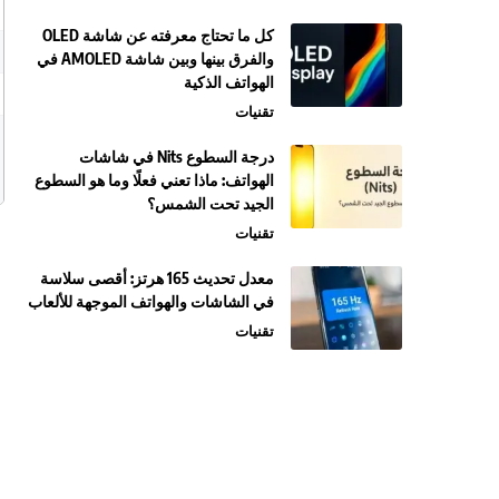
كل ما تحتاج معرفته عن شاشة OLED
والفرق بينها وبين شاشة AMOLED في
الهواتف الذكية
تقنيات
درجة السطوع Nits في شاشات
الهواتف: ماذا تعني فعلًا وما هو السطوع
الجيد تحت الشمس؟
تقنيات
معدل تحديث 165 هرتز: أقصى سلاسة
في الشاشات والهواتف الموجهة للألعاب
تقنيات