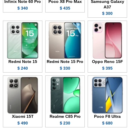
Infinix Note 60 Pro
Poco X8 Pro Max
Samsung Galaxy
A37
340 $
435 $
300 $
Redmi Note 15
Redmi Note 15 Pro
Oppo Reno 15F
240 $
330 $
395 $
Xiaomi 15T
Realme C85 Pro
Poco F8 Ultra
490 $
230 $
680 $