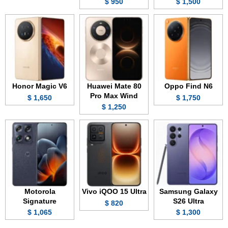
950 $
1,500 $
Honor Magic V6
Huawei Mate 80
Oppo Find N6
Pro Max Wind
1,650 $
1,750 $
1,250 $
Motorola
Vivo iQOO 15 Ultra
Samsung Galaxy
Signature
S26 Ultra
820 $
1,065 $
1,300 $