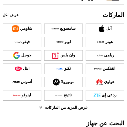
الماركات
عرض الكل
آبل
سامسونج
شاومي
هونر
اوبو
فيفو
ريلمي
وان بلس
جوجل
انفنكس
تكنو
ايتل
هواوي
موتورولا
أسوس
زد تي إي
ناثينج
لينوفو
عرض المزيد من الماركات
البحث عن جهاز