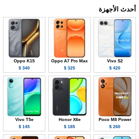
أحدث الأجهزة
Oppo K15
Oppo A7 Pro Max
Vivo S2
340 $
325 $
420 $
Vivo T5e
Honor X6e
Poco M8 Power
145 $
185 $
260 $