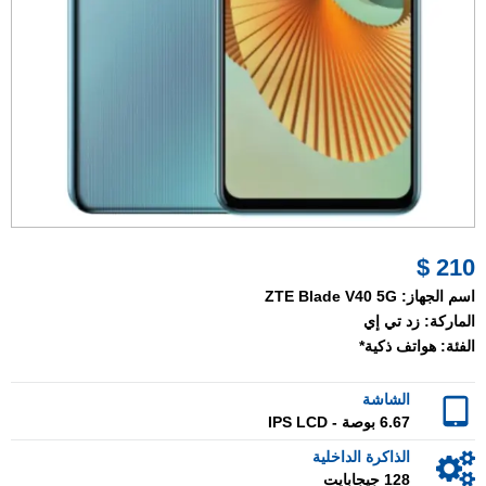
210 $
اسم الجهاز:
ZTE Blade V40 5G
الماركة:
زد تي إي
الفئة:
هواتف ذكية*
الشاشة
6.67 بوصة - IPS LCD
الذاكرة الداخلية
128 جيجابايت