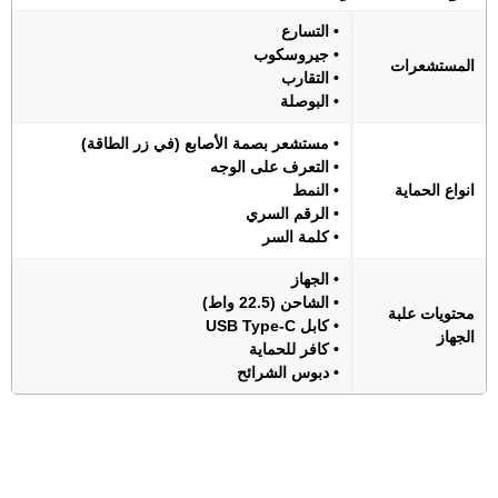
• التسارع
• جيروسكوب
المستشعرات
• التقارب
• البوصلة
• مستشعر بصمة الأصابع (في زر الطاقة)
• التعرف على الوجه
انواع الحماية
• النمط
• الرقم السري
• كلمة السر
• الجهاز
• الشاحن (22.5 واط)
محتويات علبة
• كابل USB Type-C
الجهاز
• كافر للحماية
• دبوس الشرائح