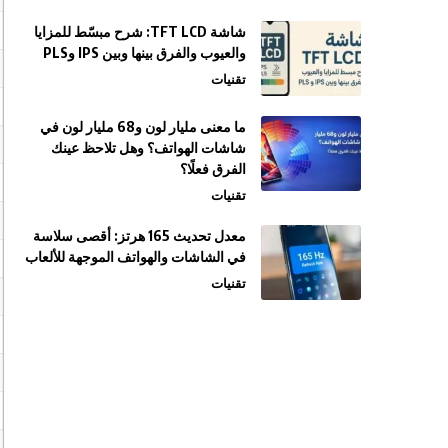
شاشة TFT LCD: شرح مبسّط للمزايا
والعيوب والفرق بينها وبين IPS وPLS
تقنيات
ما معنى مليار لون و68 مليار لون في
شاشات الهواتف؟ وهل تلاحظ عينك
الفرق فعلًا؟
تقنيات
معدل تحديث 165 هرتز: أقصى سلاسة
في الشاشات والهواتف الموجهة للألعاب
تقنيات