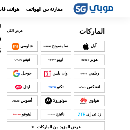
مقارنة بين الهواتف
هواتف قاب
ا
الماركات
عرض الكل
آبل
سامسونج
شاومي
S
هونر
اوبو
فيفو
ريلمي
وان بلس
جوجل
انفنكس
تكنو
ايتل
هواوي
موتورولا
أسوس
زد تي إي
ناثينج
لينوفو
عرض المزيد من الماركات