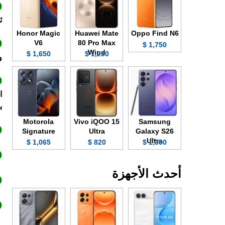
ث
Honor Magic
Huawei Mate
Oppo Find N6
V6
80 Pro Max
1,750 $
Wind
1,650 $
1,250 $
و
بمع
Motorola
Vivo iQOO 15
Samsung
Signature
Ultra
Galaxy S26
Ultra
1,065 $
820 $
1,300 $
أحدث الأجهزة