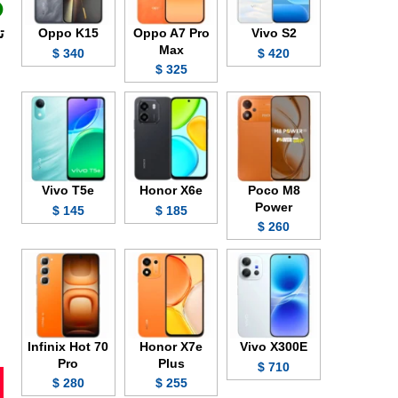
Oppo K15
Oppo A7 Pro
Vivo S2
ت
Max
340 $
420 $
325 $
Vivo T5e
Honor X6e
Poco M8
Power
145 $
185 $
260 $
Infinix Hot 70
Honor X7e
Vivo X300E
Pro
Plus
710 $
280 $
255 $