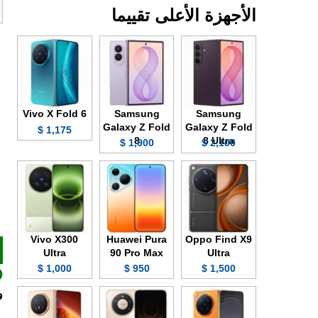
الأجهزة الأعلى تقييما
Vivo X Fold 6
Samsung
Samsung
Galaxy Z Fold
Galaxy Z Fold
1,175 $
8
8 Ultra
1,900 $
2,100 $
Vivo X300
Huawei Pura
Oppo Find X9
Ultra
90 Pro Max
Ultra
1,000 $
950 $
1,500 $
و