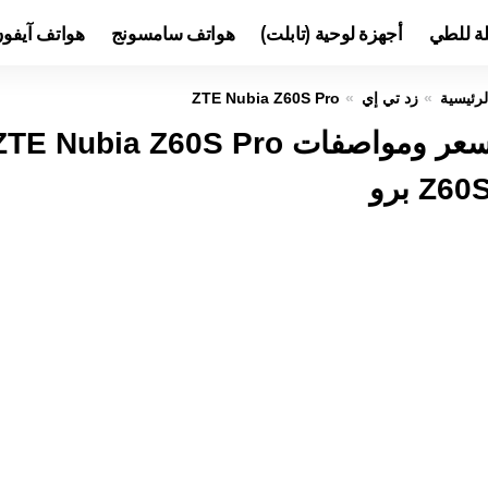
لة للطي
أجهزة لوحية (تابلت)
هواتف سامسونج
هواتف آيفو
لرئيسية
زد تي إي
ZTE Nubia Z60S Pro
Z60 برو