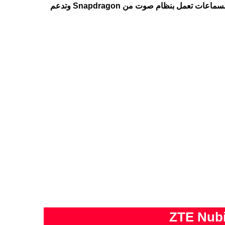
الهاتف يأتي مزود سماعات ستيريو، السماعات تعمل بنظام صوت من Snapdragon وتدعم