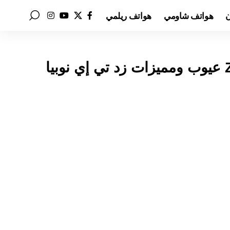
ن
هواتف شاومي
هواتف ريلمي
سعر ومواصفات ZTE Nubia Z60S Pro عيوب ومميزات زد تي إي نوبيا