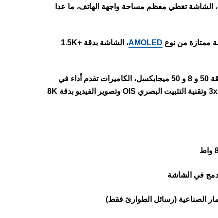
ي بشاشة كبيرة الحجم مقاس 6.78 بوصة، الشاشة تغطي معظم مساحة واجهة الهاتف، ما عدا
AMOLED
، الشاشة بدقة +1.5K
الهاتف يأتي مزود بثلاث كاميرات خلفية بدقة 50 و 8 و 50 ميجابكسل، الكاميرات تقدم أداء في
التصوير يعتبر ممتاز، مع دعم إمكانيات جيدة مثل التقريب البصري حتى 3x وتقنية التثبيت البصري OIS وتصوير الفيديو بدقة 8K
دمج في الشاشة
قمار الصناعية (رسائل الطوارئ فقط)