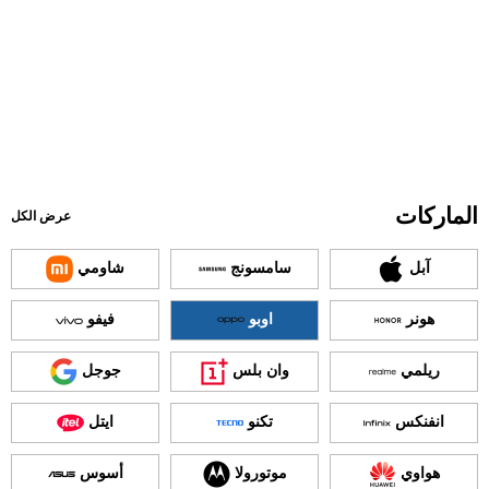
الماركات
عرض الكل
آبل
سامسونج
شاومي
هونر
اوبو
فيفو
ريلمي
وان بلس
جوجل
انفنكس
تكنو
ايتل
هواوي
موتورولا
أسوس