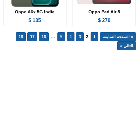
Oppo A6x 5G India
Oppo Pad Air 5
135 $
270 $
…
2
« الصفحة السابقة
1
3
4
5
16
17
18
التالي »