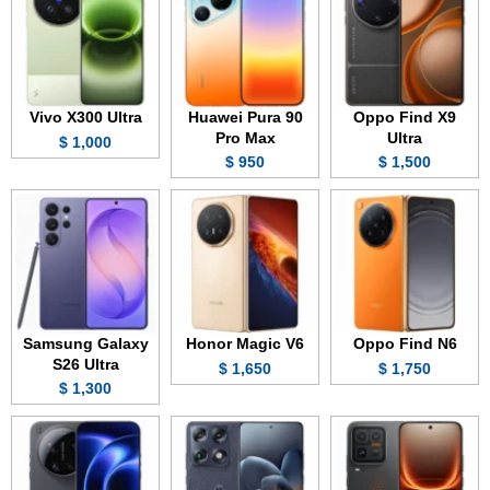
Vivo X300 Ultra
Huawei Pura 90
Oppo Find X9
Pro Max
Ultra
1,000 $
950 $
1,500 $
Samsung Galaxy
Honor Magic V6
Oppo Find N6
S26 Ultra
1,650 $
1,750 $
1,300 $