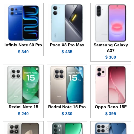
Infinix Note 60 Pro
Poco X8 Pro Max
Samsung Galaxy
A37
340 $
435 $
300 $
Redmi Note 15
Redmi Note 15 Pro
Oppo Reno 15F
240 $
330 $
395 $