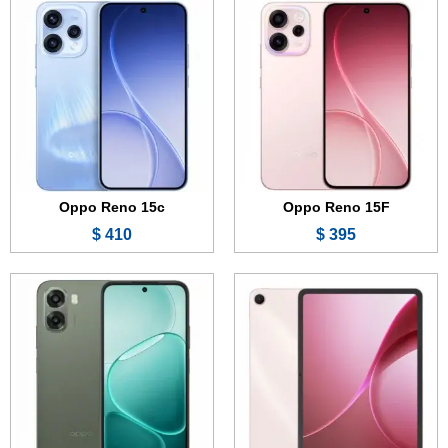
الشاشة:
12.1 بوصة - 120 هرتز - IPS LCD
الشاشة:
6.75 بوصة - 120 هرتز - IPS LCD
الذاكرة الداخلية:
128 أو 256 جيجابايت
الذاكرة:
64 أو 128 جيجابايت
الرام:
8 أو 12 جيجابايت
الرام:
4 أو 6 جيجابايت
الكاميرا:
8 ميجابكسل
الكاميرا:
13 + 0.8 ميجابكسل
المعالج:
Mediatek Dimensity 7300 Ultra
المعالج:
Mediatek Dimensity 6300
البطارية والشحن السريع:
10050 مللي أمبير - 33 واط
البطارية والشحن السريع:
6500 مللي أمبير - 45 واط
عرض الموصفات ←
عرض الموصفات ←
Oppo Reno 15c
Oppo Reno 15F
410 $
395 $