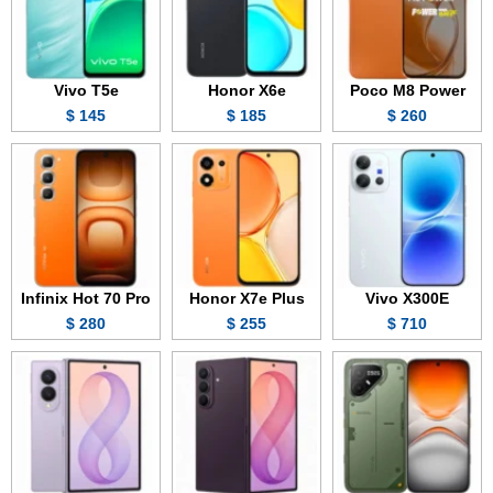
Vivo T5e
Honor X6e
Poco M8 Power
145 $
185 $
260 $
Infinix Hot 70 Pro
Honor X7e Plus
Vivo X300E
280 $
255 $
710 $