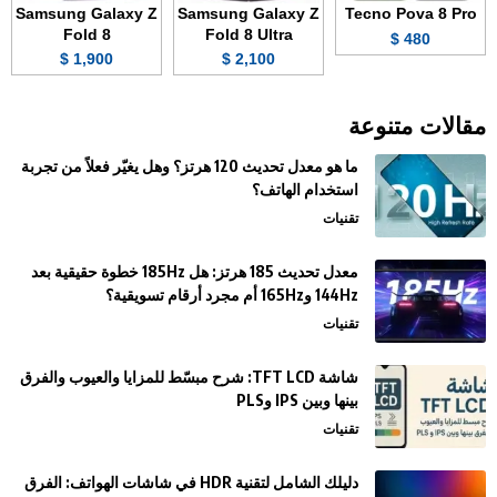
Samsung Galaxy Z
Samsung Galaxy Z
Tecno Pova 8 Pro
Fold 8
Fold 8 Ultra
480 $
1,900 $
2,100 $
مقالات متنوعة
ما هو معدل تحديث 120 هرتز؟ وهل يغيّر فعلاً من تجربة
استخدام الهاتف؟
تقنيات
معدل تحديث 185 هرتز: هل 185Hz خطوة حقيقية بعد
144Hz و165Hz أم مجرد أرقام تسويقية؟
تقنيات
شاشة TFT LCD: شرح مبسّط للمزايا والعيوب والفرق
بينها وبين IPS وPLS
تقنيات
دليلك الشامل لتقنية HDR في شاشات الهواتف: الفرق