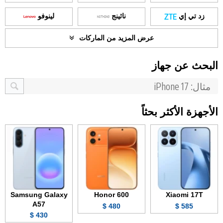
زد تي إي
ناثينج
لينوفو
عرض المزيد من الماركات
البحث عن جهاز
الأجهزة الأكثر بحثاً
Samsung Galaxy
Honor 600
Xiaomi 17T
A57
480 $
585 $
430 $