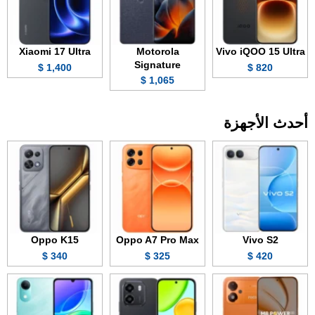
Xiaomi 17 Ultra
Motorola
Vivo iQOO 15 Ultra
Signature
1,400 $
820 $
1,065 $
أحدث الأجهزة
Oppo K15
Oppo A7 Pro Max
Vivo S2
340 $
325 $
420 $