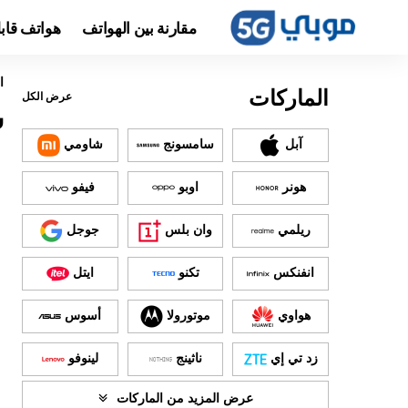
مقارنة بين الهواتف
هواتف قاب
ا
الماركات
عرض الكل
س
آبل
سامسونج
شاومي
هونر
اوبو
فيفو
ريلمي
وان بلس
جوجل
انفنكس
تكنو
ايتل
هواوي
موتورولا
أسوس
زد تي إي
ناثينج
لينوفو
عرض المزيد من الماركات