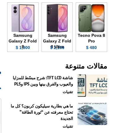
Samsung
Samsung
Tecno Pova 8
Galaxy Z Fold
Galaxy Z Fold
Pro
8
8 Ultra
1,900 $
2,100 $
480 $
مقالات متنوعة
صو
شاشة TFT LCD: شرح مبسّط للمزايا
والعيوب والفرق بينها وبين IPS وPLS
ج
تقنيات
ما هي بطارية سيليكون كربون؟ كل ما
تحتاج معرفته عن “ثورة الطاقة”
الجديدة
تقنيات