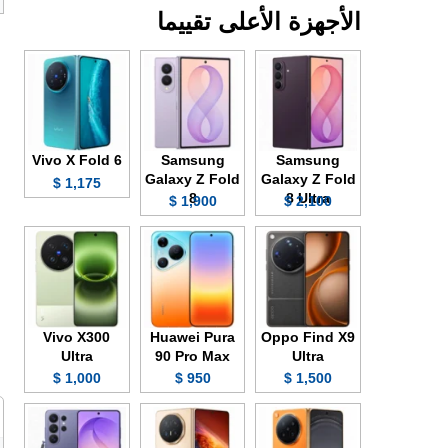
الأجهزة الأعلى تقييما
Vivo X Fold 6
Samsung
Samsung
Galaxy Z Fold
Galaxy Z Fold
1,175 $
8
8 Ultra
1,900 $
2,100 $
Vivo X300
Huawei Pura
Oppo Find X9
Ultra
90 Pro Max
Ultra
1,000 $
950 $
1,500 $