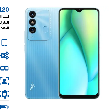
120 $
اسم ال
الماركة
الفئة: