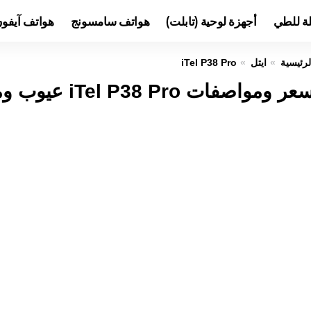
لة للطي
أجهزة لوحية (تابلت)
هواتف سامسونج
هواتف آيفو
لرئيسية
ايتل
iTel P38 Pro
عر ومواصفات iTel P38 Pro عيوب ومميزات