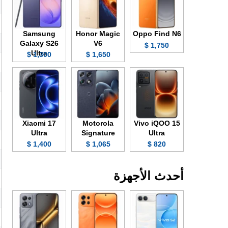
Samsung
Honor Magic
Oppo Find N6
Galaxy S26
V6
1,750 $
Ultra
1,300 $
1,650 $
Xiaomi 17
Motorola
Vivo iQOO 15
Ultra
Signature
Ultra
1,400 $
1,065 $
820 $
أحدث الأجهزة