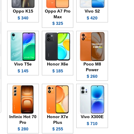
Oppo K15
Oppo A7 Pro
Vivo S2
Max
340 $
420 $
325 $
Vivo T5e
Honor X6e
Poco M8
Power
145 $
185 $
260 $
Infinix Hot 70
Honor X7e
Vivo X300E
Pro
Plus
710 $
280 $
255 $