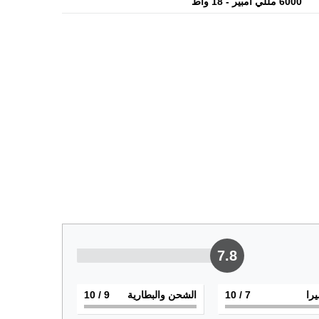
6000 مللي أمبير - 18 واط
7.8
يرا
7
/ 10
الشحن والبطارية
9
/ 10