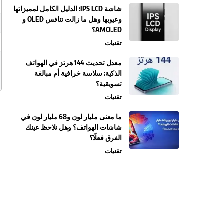
شاشة IPS LCD: الدليل الكامل لمميزاتها
وعيوبها وهل ما زالت تنافس OLED و
AMOLED؟
تقنيات
معدل تحديث 144 هرتز في الهواتف
الذكية: سلاسة خرافية أم مبالغة
تسويقية؟
تقنيات
ما معنى مليار لون و68 مليار لون في
شاشات الهواتف؟ وهل تلاحظ عينك
الفرق فعلًا؟
تقنيات