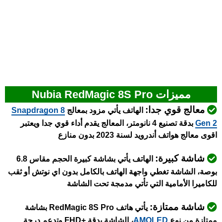
مميزات Nubia RedMagic 8S Pro
معالج قوي جدا:
الهاتف يأتي مزود بمعالج
napdragon 8
S
Gen 2
بدقة تصنيع 4 نانومتر، المعالج يقدم أداء قوي جدا ويعتبر
اقوى معالج هواتف أندرويد لسنة 2023 بدون منازع
شاشة كبيرة:
الهاتف يأتي بشاشة كبيرة الحجم مقاس 6.8
بوصة، الشاشة تغطي واجهة الهاتف بالكامل بدون اي نوتش أو ثقب
للكاميرا الأمامية التي تأتي مدمجة تحت الشاشة
شاشة ممتازة:
يأتي هاتف RedMagic 8S Pro بشاشة
ممتازة من نوع
AMOLED
، الشاشة بدقة +FHD وتدعم درجة