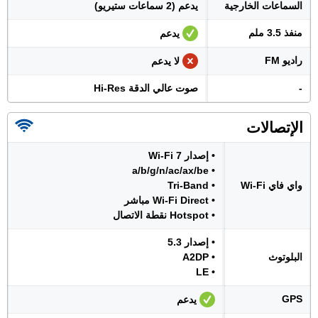
السماعات الخارجية
يدعم (2 سماعات ستيريو)
منفذ 3.5 ملم
يدعم
راديو FM
لا يدعم
-
صوت عالي الدقة Hi-Res
الإتصالات
• إصدار Wi-Fi 7
• a/b/g/n/ac/ax/be
واي فاي Wi-Fi
• Tri-Band
• Wi-Fi Direct مباشر
• Hotspot نقطة الاتصال
• إصدار 5.3
البلوتوث
• A2DP
• LE
GPS
يدعم