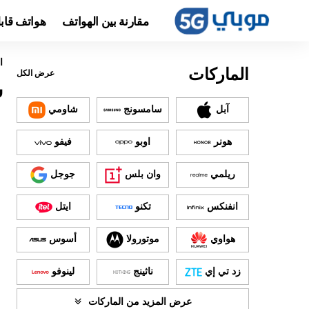
مقارنة بين الهواتف
هواتف قاب
ا
الماركات
عرض الكل
س
آبل
سامسونج
شاومي
هونر
اوبو
فيفو
ريلمي
وان بلس
جوجل
انفنكس
تكنو
ايتل
هواوي
موتورولا
أسوس
زد تي إي
ناثينج
لينوفو
عرض المزيد من الماركات