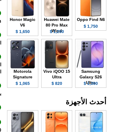
Honor Magic
Huawei Mate
Oppo Find N6
ion
V6
80 Pro Max
1,750 $
Wind
1,650 $
1,250 $
الى 120 
Motorola
Vivo iQOO 15
Samsung
الت
Signature
Ultra
Galaxy S26
Ultra
1,065 $
820 $
1,300 $
ب
أحدث الأجهزة
30 