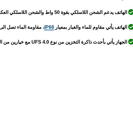
الهاتف يدعم الشحن اللاسلكي بقوة 50 واط والشحن اللاسلكي العكسي بقوة 10 واط
الهاتف يأتي مقاوم للماء والغبار بمعيار
IP68
، مقاومة الماء تصل الى عمق 1.5 متر ولمدة 30 دق
الجهاز يأتي بأحدث ذاكرة التخزين من نوع UFS 4.0 مع خيارين من التخزين 256 أو 512 جيجابايت