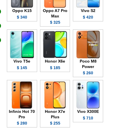
Oppo K15
Oppo A7 Pro
Vivo S2
Max
340 $
420 $
325 $
Vivo T5e
Honor X6e
Poco M8
Power
145 $
185 $
260 $
Infinix Hot 70
Honor X7e
Vivo X300E
Pro
Plus
710 $
280 $
255 $