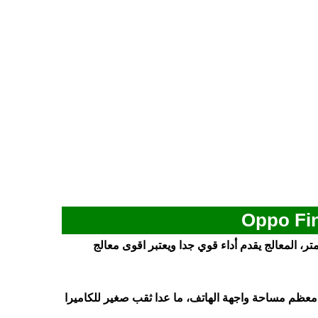
صنيع 4 نانومتر، المعالج يقدم أداء قوي جدا ويعتبر اقوى معالج
قاس 6.82 بوصة، الشاشة تغطي معظم مساحة واجهة الهاتف، ما عدا ثقب صغير للكاميرا