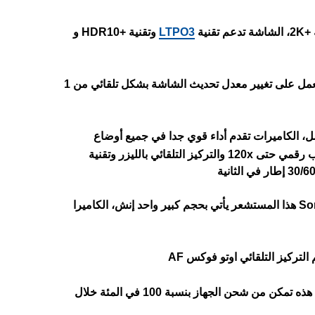
عم تقنية
LTPO3
وتقنية +HDR10 و
، التي تعمل على تغيير معدل تحديث الشاشة بشكل تلقائي من 1
بثلاث كاميرات خلفية بدقة 50 و 50 و 50 ميجابكسل، الكاميرات تقدم أداء قوي جدا في جميع أوضاع
التصوير، مع دعم إمكانيات ممتازة مثل التقريب البصري حتى 3x وتقريب رقمي حتى 120x والتركيز التلقائي بالليزر وتقنية
الكاميرا الأساسية 50 ميجابكسل تأتي مزودة بمستشعر Sony IMX989 هذا المستشعر يأتي بحجم كبير واحد إنش، الكاميرا
الهاتف يدعم الشحن السريع للبطارية بقوة 100 واط، سرعة الشحن هذه تمكن من شحن الجهاز بنسبة 100 في المئة خلال