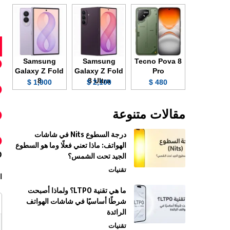
Samsung
Samsung
Tecno Pova 8
Galaxy Z Fold
Galaxy Z Fold
Pro
8
8 Ultra
1,900 $
2,100 $
480 $
مقالات متنوعة
درجة السطوع Nits في شاشات
الهواتف: ماذا تعني فعلًا وما هو السطوع
D
الجيد تحت الشمس؟
تقنيات
ا
ما هي تقنية LTPO؟ ولماذا أصبحت
شرطًا أساسيًا في شاشات الهواتف
الرائدة
تقنيات