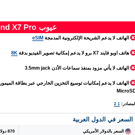
عيوب Oppo Find X7 Pro
الهاتف لا يدعم الشريحة الإلكترونية المدمجة
eSIM
هاتف اوبو فايند X7 برو لا يدعم إمكانية تصوير الفيديو بدقة
8K
الهاتف لا يأتي مزود بمنفذ سماعات الأذن 3.5mm jack
الهاتف لا يدعم إمكانيات توسيع التخزين الخارجي عبر بطاقة الميموري
MicroS
لمصادر:
1
2
السعر في الدول العربية
السعر بالدولار الأمريكي
870 دولار