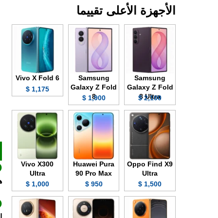
الأجهزة الأعلى تقييما
Vivo X Fold 6
Samsung
Samsung
Galaxy Z Fold
Galaxy Z Fold
1,175 $
8
8 Ultra
1,900 $
2,100 $
Vivo X300
Huawei Pura
Oppo Find X9
Ultra
90 Pro Max
Ultra
هو
1,000 $
950 $
1,500 $
ا