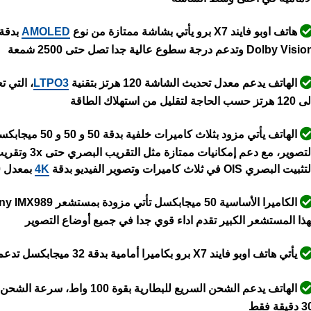
هاتف اوبو فايند X7 برو يأتي بشاشة ممتازة من نوع
AMOLED
بدقة +2K، الشاشة تد
Dolby Vis وتدعم درجة سطوع عالية جدا تصل حتى 2500 شمعة
الهاتف يدعم معدل تحديث الشاشة 120 هرتز بتقنية
LTPO3
هرتز حسب الحاجة لتقليل من استهلاك الطاقة
الهاتف يأتي مزود 
ثبيت البصري OIS في ثلاث كاميرات وتصوير الفيديو بدقة
4K
بمعدل 30/60 إطار في الثانية
هذا المستشعر الكبير تقدم اداء قوي جدا في جميع أوضاع التصوير
يأتي هاتف اوبو فايند X7 برو بكاميرا أمامية بدقة 32 ميجابكسل تدعم التركيز التلقائي اوتو فوكس AF
دقيقة فقط