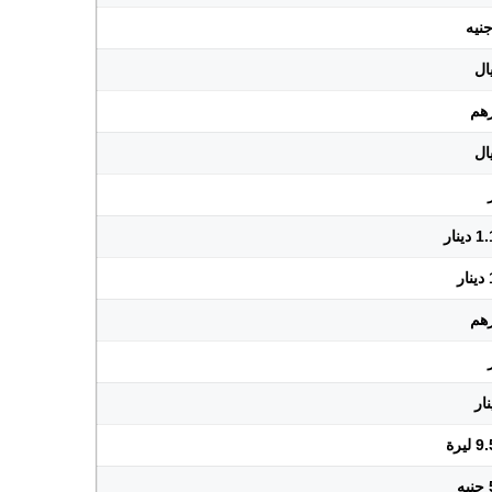
نار
يرة