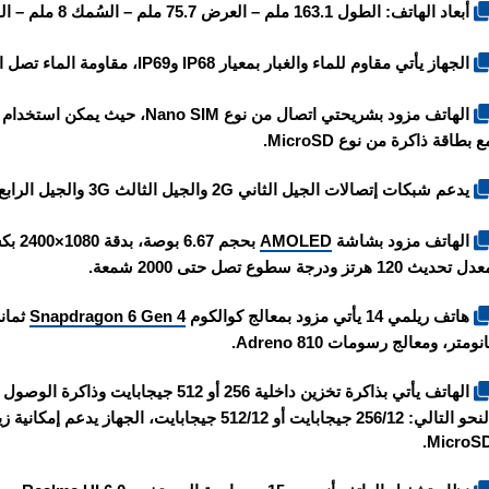
أبعاد الهاتف: الطول 163.1 ملم – العرض 75.7 ملم – السُمك 8 ملم – الوزن 196 غرام.
الجهاز يأتي مقاوم للماء والغبار بمعيار IP68 وIP69، مقاومة الماء تصل الى عمق 2.5 متر ولمدة 30 دقيقة تحت الماء.
الهاتف مزود بشريحتي اتصال من نو
ع بطاقة ذاكرة من نوع MicroSD.
يدعم شبكات إتصالات الجيل الثاني 2G والجيل الثالث 3G والجيل الرابع 4G والجيل الخامس 5G.
الهاتف مزود بشاشة
AMOLED
ل تحديث 120 هرتز ودرجة سطوع تصل حتى 2000 شمعة.
هاتف ريلمي 14 يأتي مزود بمعالج كوالكوم
Snapdragon 6 Gen 4
انومتر، ومعالج رسومات Adreno 810.
النحو التالي: 256/12 جيجابايت أو 512/12 جيجابا
MicroSD