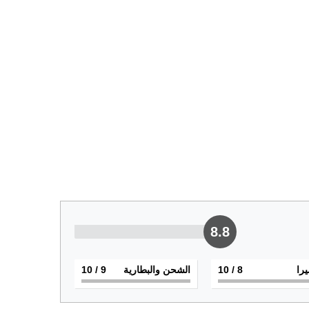
8.8
يرا
8
/ 10
الشحن والبطارية
9
/ 10