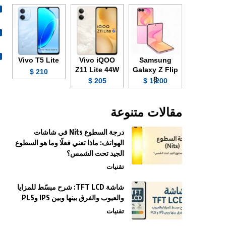
Vivo T5 Lite
Vivo iQOO
Samsung
Z11 Lite 44W
Galaxy Z Flip
210 $
8
205 $
1,200 $
مقالات متنوعة
درجة السطوع Nits في شاشات
الهواتف: ماذا تعني فعلًا وما هو السطوع
الجيد تحت الشمس؟
تقنيات
شاشة TFT LCD: شرح مبسّط للمزايا
والعيوب والفرق بينها وبين IPS وPLS
تقنيات