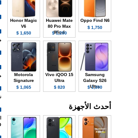
Honor Magic
Huawei Mate
Oppo Find N6
V6
80 Pro Max
1,750 $
Wind
1,650 $
1,250 $
م
Motorola
Vivo iQOO 15
Samsung
معد
Signature
Ultra
Galaxy S26
Ultra
1,065 $
820 $
1,300 $
ن
أحدث الأجهزة
.