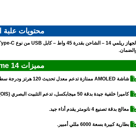
محتويات علبة ا
الضمان.
مميزات Realme 14
شاشة AMOLED ممتازة تدعم معدل تحديث 120 هرتز ودرجة سطوع تصل إلى 2000 شمعة.
كاميرا خلفية جيدة بدقة 50 ميجابكسل، تدعم التثبيت البصري (OIS) وتصوير الفيديو بدقة 4K بمعدل 30 إطار.
معالج بدقة تصنيع 4 نانومتر يقدم أداء جيد.
بطارية كبيرة بسعة 6000 مللي أمبير.