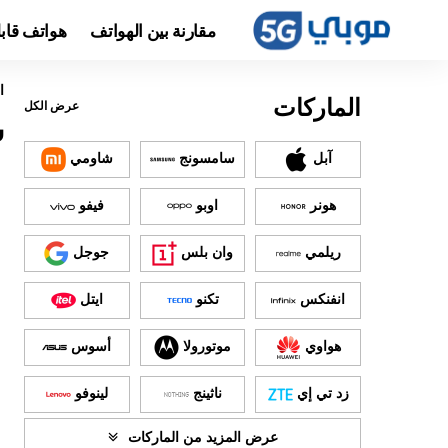
مقارنة بين الهواتف
هواتف قاب
ا
الماركات
عرض الكل
س
آبل
سامسونج
شاومي
هونر
اوبو
فيفو
ريلمي
وان بلس
جوجل
انفنكس
تكنو
ايتل
هواوي
موتورولا
أسوس
زد تي إي
ناثينج
لينوفو
عرض المزيد من الماركات