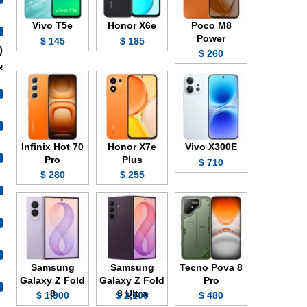
Vivo T5e
Honor X6e
Poco M8
Power
145 $
185 $
260 $
بمعدل 
Infinix Hot 70
Honor X7e
Vivo X300E
Pro
Plus
710 $
280 $
255 $
Samsung
Samsung
Tecno Pova 8
Galaxy Z Fold
Galaxy Z Fold
Pro
8
8 Ultra
1,900 $
2,100 $
480 $