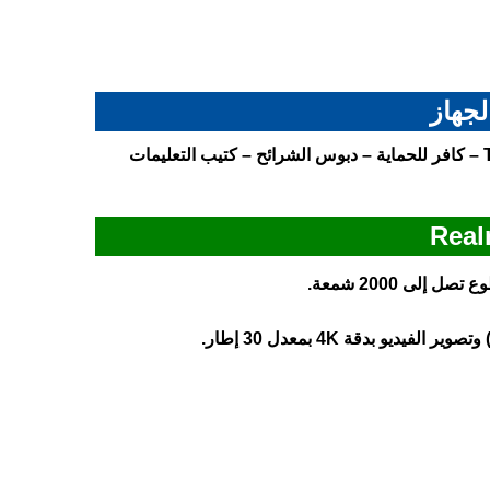
لجهاز
الجهاز ريلمي 14 – الشاحن بقدرة 45 واط – كابل USB من نوع Type-C – كافر للحماية – دبوس الشرائح – كتيب التعليمات