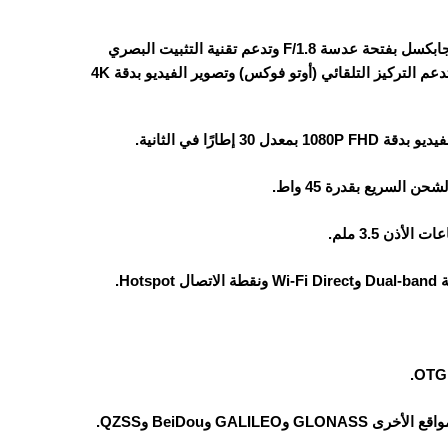
الهاتف يحتوي على كاميرا خلفية مزدوجة: الكاميرا الرئيسية بدقة 50 ميجابكسل بفتحة عدسة F/1.8 وتدعم تقنية التثبيت البصري
(OIS)، والكاميرا الثانية بدقة 2 ميجابكسل مخصصة لعزل الخلفية. الكاميرا تدعم التركيز التلقائي (أوتو فوكس) وتصوير الفيديو بدقة 4K
ذن 3.5 ملم.