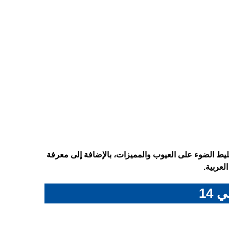
صفات الكاملة لهاتف Realme 14 – ريلمي 14، مع تسليط الضوء على العيوب والمميزات، بالإضافة إلى معرفة
لعربية.
14