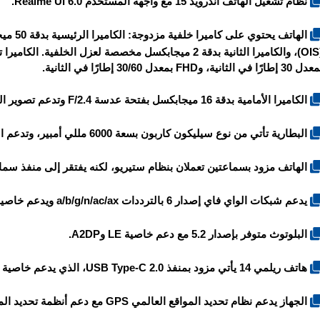
نظام تشغيل الهاتف أندرويد 15 مع واجهة المستخدم Realme UI 6.0.
30 إطارًا في الثانية، وFHD بمعدل 30/60 إطارًا في الثانية.
الكاميرا الأمامية بدقة 16 ميجابكسل بفتحة عدسة F/2.4 وتدعم تصوير الفيديو بدقة 1080P FHD بمعدل 30 إطارًا في الثانية.
البطارية تأتي من نوع سيليكون كاربون بسعة 6000 مللي أمبير، وتدعم الشحن السريع بقدرة 45 واط.
الهاتف مزود بسماعتين تعملان بنظام ستيريو، لكنه يفتقر إلى منفذ سماعات الأ
يدعم شبكات الواي فاي إصدار 6 بالترددات a/b/g/n/ac/ax ويدعم خاصية Dual-band وWi-Fi Direct ونقطة الاتصال Hotspot.
البلوتوث متوفر بإصدار 5.2 مع دعم خاصية LE وA2DP.
هاتف ريلمي 14 يأتي مزود بمنفذ USB Type-C 2.0، الذي يدعم خاصية OTG.
الجهاز يدعم نظام تحديد المواقع العالمي GPS مع دعم أنظمة تحديد المواقع الأخرى GLONASS وGALILEO وBeiDou وQZSS.