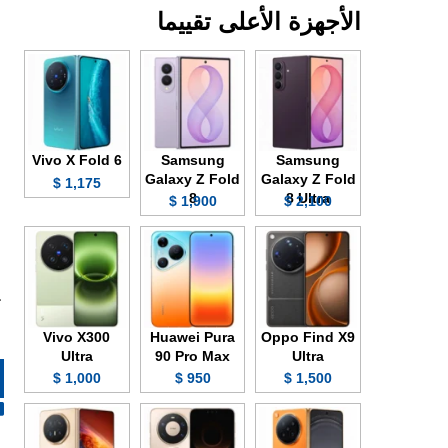
الأجهزة الأعلى تقييما
Vivo X Fold 6
Samsung
Samsung
Galaxy Z Fold
Galaxy Z Fold
1,175 $
8
8 Ultra
1,900 $
2,100 $
Vivo X300
Huawei Pura
Oppo Find X9
Ultra
90 Pro Max
Ultra
1,000 $
950 $
1,500 $