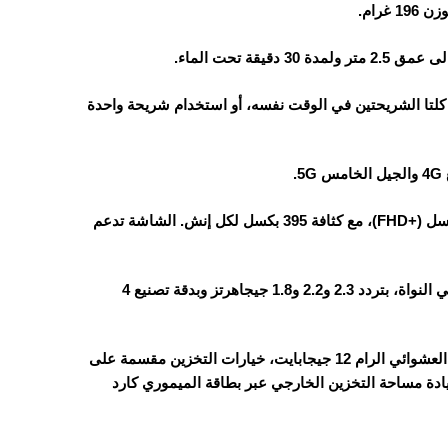
ع Nano SIM، حيث يمكن استخدام كلتا الشريحتين في الوقت نفسه، أو استخدام شريحة واحدة
بحجم 6.67 بوصة، بدقة 1080×2400 بكسل (+FHD)، مع كثافة 395 بكسل لكل إنش. الشاشة تدعم
ثماني النواة، بتردد 2.3 و2.2 و1.8 جيجاهرتز وبدقة تصنيع 4
الهاتف يأتي بذاكرة تخزين داخلية 256 أو 512 جيجابايت وذاكرة الوصول العشوائي الرام 12 جيجابايت، خيارات التخزين مقسمة على
يت، الجهاز يدعم إمكانية زيادة مساحة التخزين الخارجي عبر بطاقة الميموري كارد