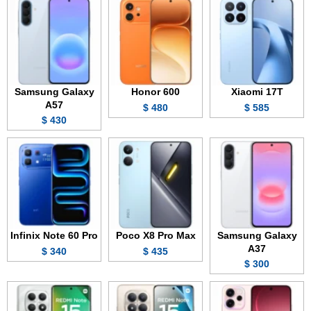
Samsung Galaxy
Honor 600
Xiaomi 17T
A57
480 $
585 $
430 $
Infinix Note 60 Pro
Poco X8 Pro Max
Samsung Galaxy
A37
340 $
435 $
300 $