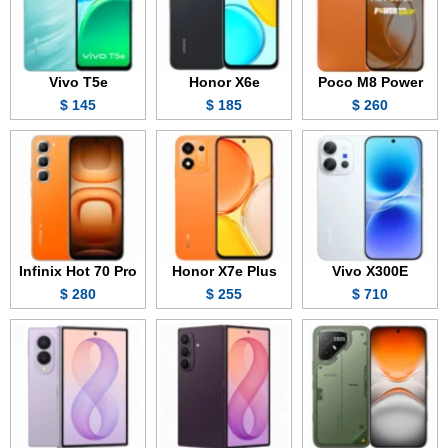
Vivo T5e
Honor X6e
Poco M8 Power
145 $
185 $
260 $
Infinix Hot 70 Pro
Honor X7e Plus
Vivo X300E
280 $
255 $
710 $