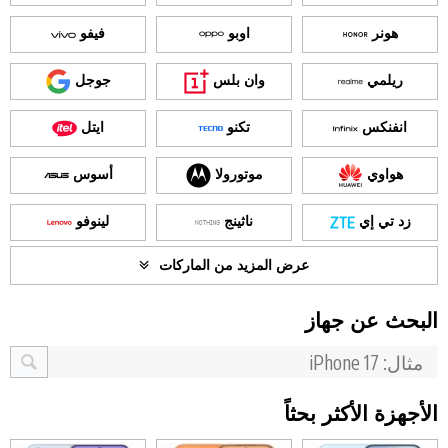
هونر
اوبو
فيفو
ريلمي
وان بلس
جوجل
انفنكس
تكنو
ايتل
هواوي
موتورولا
أسوس
زد تي إي
ناثينج
لينوفو
عرض المزيد من الماركات
البحث عن جهاز
الأجهزة الأكثر بحثاً