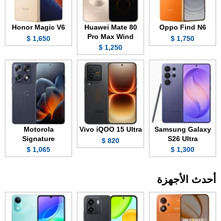
Honor Magic V6
Huawei Mate 80
Oppo Find N6
Pro Max Wind
1,650 $
1,750 $
1,250 $
Motorola
Vivo iQOO 15 Ultra
Samsung Galaxy
Signature
S26 Ultra
820 $
1,065 $
1,300 $
أحدث الأجهزة