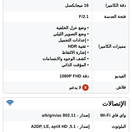
دقة الكاميرا
16 ميجابكسل
فتحة العدسة
F/2.1
• وضع عزل الخلفية
• وضع التصوير الليلي
• إعدادات التجميل
مميزات الكاميرا
• تقنية HDR
• إشارة الالتقاط
• كشف الوجوه والابتسامات
• المؤقت الذاتي
الفيديو
دقة 1080P FHD
فلاش
لا يدعم
الإتصالات
واي فاي Wi-Fi
إصدار - 802.11 a/b/g/n/ac
البلوتوث
إصدار - 5.1, A2DP, LE, aptX HD