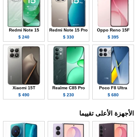
Redmi Note 15
Redmi Note 15 Pro
Oppo Reno 15F
240 $
330 $
395 $
Xiaomi 15T
Realme C85 Pro
Poco F8 Ultra
490 $
230 $
680 $
الأجهزة الأعلى تقييما