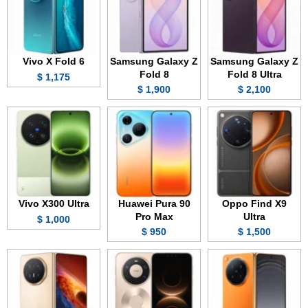
Vivo X Fold 6
Samsung Galaxy Z
Samsung Galaxy Z
Fold 8
Fold 8 Ultra
1,175 $
1,900 $
2,100 $
Vivo X300 Ultra
Huawei Pura 90
Oppo Find X9
Pro Max
Ultra
1,000 $
950 $
1,500 $