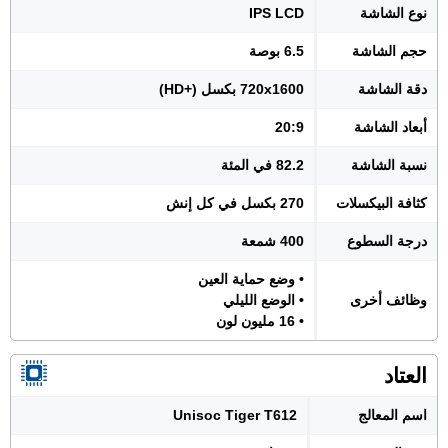
نوع الشاشة
IPS LCD
حجم الشاشة
6.5 بوصة
دقة الشاشة
720x1600 بكسل (+HD)
أبعاد الشاشة
20:9
نسبة الشاشة
82.2 في المئة
كثافة البيكسلات
270 بكسل في كل إنش
درجة السطوع
400 شمعة
• وضع حماية العين
وظائف أخرى
• الوضع الليلي
• 16 مليون لون
العتاد
اسم المعالج
Unisoc Tiger T612