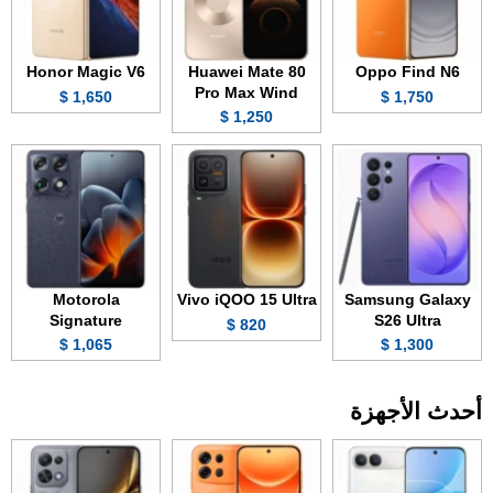
Honor Magic V6
Huawei Mate 80
Oppo Find N6
Pro Max Wind
1,650 $
1,750 $
1,250 $
Motorola
Vivo iQOO 15 Ultra
Samsung Galaxy
Signature
S26 Ultra
820 $
1,065 $
1,300 $
أحدث الأجهزة