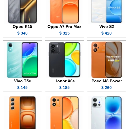
Oppo K15
Oppo A7 Pro Max
Vivo S2
340 $
325 $
420 $
Vivo T5e
Honor X6e
Poco M8 Power
145 $
185 $
260 $