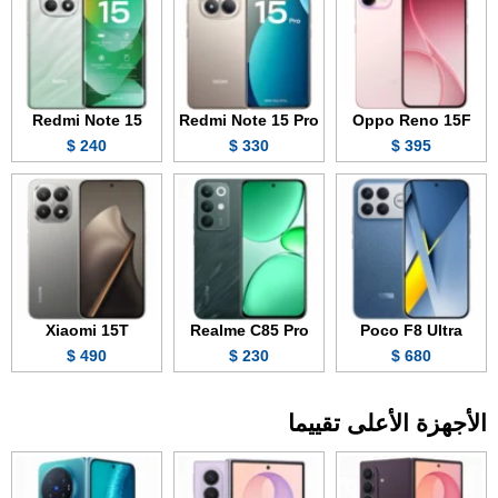
Redmi Note 15
Redmi Note 15 Pro
Oppo Reno 15F
240 $
330 $
395 $
Xiaomi 15T
Realme C85 Pro
Poco F8 Ultra
490 $
230 $
680 $
الأجهزة الأعلى تقييما