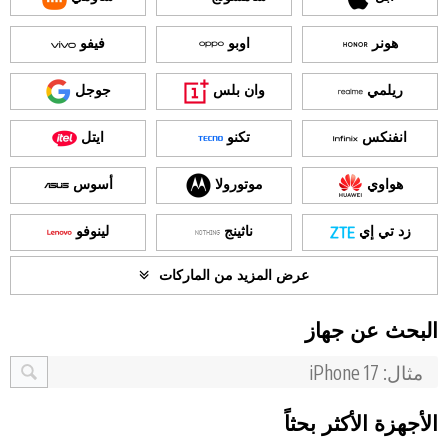
هونر
اوبو
فيفو
ريلمي
وان بلس
جوجل
انفنكس
تكنو
ايتل
هواوي
موتورولا
أسوس
زد تي إي
ناثينج
لينوفو
عرض المزيد من الماركات
البحث عن جهاز
الأجهزة الأكثر بحثاً