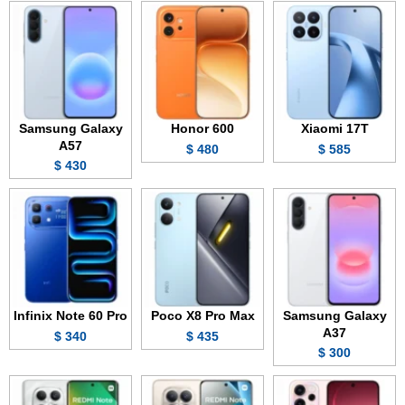
Samsung Galaxy
Honor 600
Xiaomi 17T
A57
480 $
585 $
430 $
Infinix Note 60 Pro
Poco X8 Pro Max
Samsung Galaxy
A37
340 $
435 $
300 $