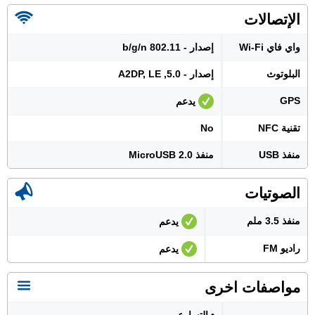
الإتصالات
واي فاي Wi-Fi
إصدار - 802.11 b/g/n
البلوتوث
إصدار - 5.0, A2DP, LE
GPS
يدعم
تقنية NFC
No
منفذ USB
منفذ MicroUSB 2.0
الصوتيات
منفذ 3.5 ملم
يدعم
راديو FM
يدعم
مواصفات اخرى