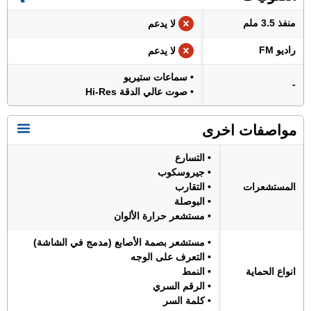
منفذ 3.5 ملم
لا يدعم
راديو FM
لا يدعم
• سماعات ستيريو
-
• صوت عالي الدقة Hi-Res
مواصفات اخرى
• التسارع
• جيروسكوب
المستشعرات
• التقارب
• البوصلة
• مستشعر حرارة الألوان
• مستشعر بصمة الأصابع (مدمج في الشاشة)
• التعرف على الوجه
انواع الحماية
• النمط
• الرقم السري
• كلمة السر