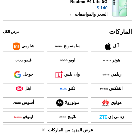
Realme P4 Lite 5G
140 $
السعر والمواصفات ←
الماركات
عرض الكل
آبل
سامسونج
شاومي
هونر
اوبو
فيفو
ريلمي
وان بلس
جوجل
انفنكس
تكنو
ايتل
هواوي
موتورولا
أسوس
زد تي إي
ناثينج
لينوفو
عرض المزيد من الماركات