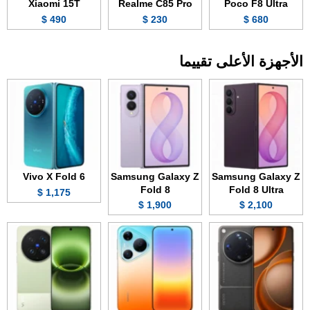
Xiaomi 15T
Realme C85 Pro
Poco F8 Ultra
490 $
230 $
680 $
الأجهزة الأعلى تقييما
Vivo X Fold 6
Samsung Galaxy Z
Samsung Galaxy Z
Fold 8
Fold 8 Ultra
1,175 $
1,900 $
2,100 $