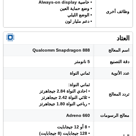
• خاصية Always-on display
• وضع حماية العين
وظائف أخرى
• الوضع الليلي
• دعم مليار لون
العتاد
اسم المعالج
Qualcomm Snapdragon 888
دقة التصنيع
5 نانومتر
عدد الأنوية
ثماني النواة
ثماني النواة:
• احادي النواة 2.84 جيجاهرتز
تردد المعالج
• ثلاثي النواة 2.42 جيجاهرتز
• رباعي النواة 1.80 جيجاهرتز
معالج الرسومات
Adreno 660
• 8 أو 12 جيجابايت
• 128 جيجابايت (8 جيجابايت)