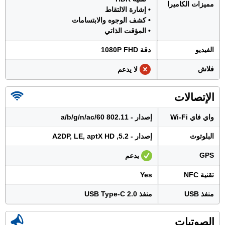
مميزات الكاميرا
• إشارة الالتقاط
• كشف الوجوه والابتسامات
• المؤقت الذاتي
الفيديو
دقة 1080P FHD
فلاش
لا يدعم
الإتصالات
واي فاي Wi-Fi
إصدار - 802.11 a/b/g/n/ac/60
البلوتوث
إصدار - 5.2, A2DP, LE, aptX HD
GPS
يدعم
تقنية NFC
Yes
منفذ USB
منفذ USB Type-C 2.0
الصوتيات