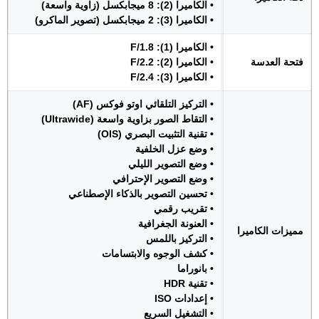
• الكاميرا (2): 8 ميجابكسل (زاوية واسعة)
• الكاميرا (3): 2 ميجابكسل (تصوير الماكرو)
• الكاميرا (1): F/1.8
فتحة العدسة
• الكاميرا (2): F/2.2
• الكاميرا (3): F/2.4
• التركيز التلقائي اوتو فوكس (AF)
• التقاط الصور بزاوية واسعة (Ultrawide)
• تقنية التثبيت البصري (OIS)
• وضع عزل الخلفية
• وضع التصوير الليلي
• وضع التصوير الإحترافي
• تحسين التصوير بالذكاء الإصطناعي
• تقريب رقمي
• العنونة الجغرافية
مميزات الكاميرا
• التركيز باللمس
• كشف الوجوه والابتسامات
• بانوراما
• تقنية HDR
• إعدادات ISO
• التشغيل السريع