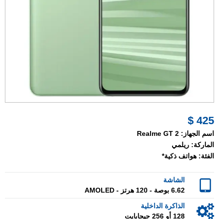
425 $
اسم الجهاز:
Realme GT 2
الماركة:
ريلمي
الفئة:
هواتف ذكية*
الشاشة
6.62 بوصة - 120 هرتز - AMOLED
الذاكرة الداخلية
128 أو 256 جيجابايت