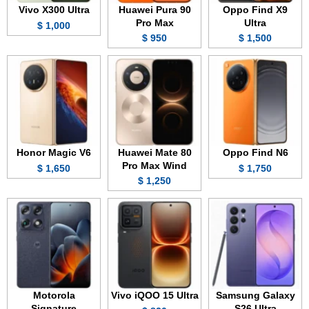
Vivo X300 Ultra
Huawei Pura 90
Oppo Find X9
Pro Max
Ultra
1,000 $
950 $
1,500 $
Honor Magic V6
Huawei Mate 80
Oppo Find N6
Pro Max Wind
1,650 $
1,750 $
1,250 $
Motorola
Vivo iQOO 15 Ultra
Samsung Galaxy
Signature
S26 Ultra