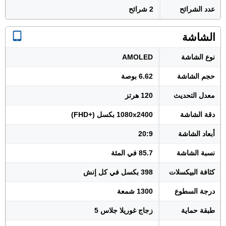
عدد الشرائح
2 شرائح
الشاشة
نوع الشاشة
AMOLED
حجم الشاشة
6.62 بوصة
معدل التحديث
120 هرتز
دقة الشاشة
1080x2400 بكسل (+FHD)
أبعاد الشاشة
20:9
نسبة الشاشة
85.7 في المئة
كثافة البيكسلات
398 بكسل في كل إنش
درجة السطوع
1300 شمعة
طبقة حماية
زجاج غوريلا جلاس 5