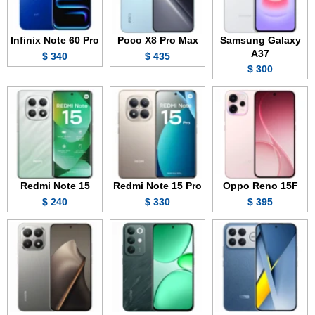
Infinix Note 60 Pro
Poco X8 Pro Max
Samsung Galaxy
A37
340 $
435 $
300 $
Redmi Note 15
Redmi Note 15 Pro
Oppo Reno 15F
240 $
330 $
395 $