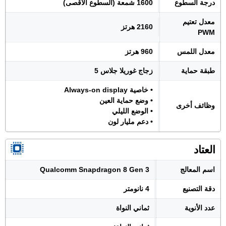
درجة السطوع
1600 شمعة (السطوع الأقصى)
معدل تعتيم
2160 هرتز
PWM
معدل اللمس
960 هرتز
طبقة حماية
زجاج غوريلا جلاس 5
• خاصية Always-on display
• وضع حماية العين
وظائف أخرى
• الوضع الليلي
• دعم مليار لون
العتاد
اسم المعالج
Qualcomm Snapdragon 8 Gen 3
دقة التصنيع
4 نانومتر
عدد الأنوية
ثماني النواة