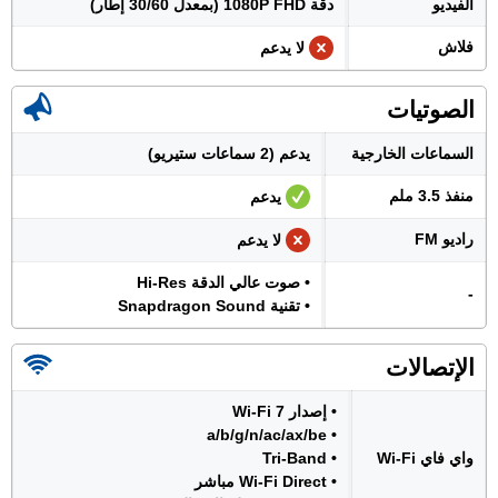
الفيديو
دقة 1080P FHD (بمعدل 30/60 إطار)
فلاش
لا يدعم
الصوتيات
السماعات الخارجية
يدعم (2 سماعات ستيريو)
منفذ 3.5 ملم
يدعم
راديو FM
لا يدعم
• صوت عالي الدقة Hi-Res
-
• تقنية Snapdragon Sound
الإتصالات
• إصدار Wi-Fi 7
• a/b/g/n/ac/ax/be
واي فاي Wi-Fi
• Tri-Band
• Wi-Fi Direct مباشر