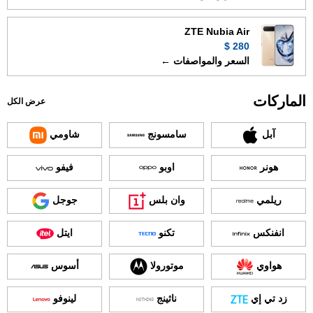
ZTE Nubia Air
280 $
السعر والمواصفات ←
الماركات
عرض الكل
آبل
سامسونج
شاومي
هونر
اوبو
فيفو
ريلمي
وان بلس
جوجل
انفنكس
تكنو
ايتل
هواوي
موتورولا
أسوس
زد تي إي
ناثينج
لينوفو