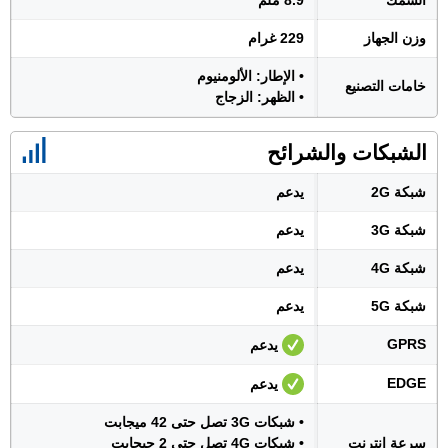
السُمك
8.9 ملم
وزن الجهاز
229 غرام
• الإطار: الألومنيوم
خامات التصنيع
• الظهر: الزجاج
الشبكات والشرائح
شبكة 2G
يدعم
شبكة 3G
يدعم
شبكة 4G
يدعم
شبكة 5G
يدعم
GPRS
يدعم
EDGE
يدعم
• شبكات 3G تصل حتى 42 ميجابت
سرعة انترنت
• شبكات 4G تصل حتى 2 جيجابت