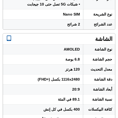
• شبكات 5G تصل حتى 10 جيجابت
نوع الشريحة
Nano SIM
عدد الشرائح
2 شرائح
الشاشة
نوع الشاشة
AMOLED
حجم الشاشة
6.8 بوصة
معدل التحديث
120 هرتز
دقة الشاشة
1116x2480 بكسل (+FHD)
أبعاد الشاشة
20:9
نسبة الشاشة
89.1 في المئة
كثافة البيكسلات
400 بكسل في كل إنش