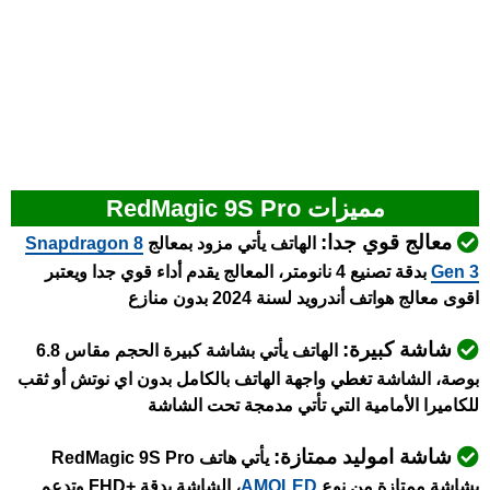
مميزات RedMagic 9S Pro
معالج قوي جدا:
الهاتف يأتي مزود بمعالج
napdragon 8
S
Gen 3
بدقة تصنيع 4 نانومتر، المعالج يقدم أداء قوي جدا ويعتبر
اقوى معالج هواتف أندرويد لسنة 2024 بدون منازع
شاشة كبيرة:
الهاتف يأتي بشاشة كبيرة الحجم مقاس 6.8
بوصة، الشاشة تغطي واجهة الهاتف بالكامل بدون اي نوتش أو ثقب
للكاميرا الأمامية التي تأتي مدمجة تحت الشاشة
شاشة اموليد ممتازة:
يأتي
هاتف RedMagic 9S Pro
بشاشة ممتازة من نوع
AMOLED
، الشاشة بدقة +FHD و
تدعم