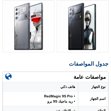
جدول المواصفات
مواصفات عامة
نوع الجهاز
هاتف ذكي
• RedMagic 9S Pro
اسم الجهاز
• ريد ماجيك 9S برو
الحالة
تم الإعلان عنه