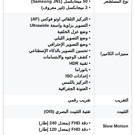
نوع المستشعر
• 50 ميجابكسل (Samsung JN1)
• 2 ميجابكسل (غير معروف)
• التركيز التلقائي اوتو فوكس (AF)
• التصوير بزاوية واسعة Ultrawide
• وضع عزل الخلفية
• وضع التصوير الليلي
• وضع التصوير الإحترافي
• تحسين التصوير بالذكاء الإصطناعي
مميزات الكاميرا
• كشف الوجوه والابتسامات
• تقنية HDR
• بانوراما
• إعدادات ISO
• التركيز باللمس
• العنونة الجغرافية
التقريب
تقريب رقمي
التثبيت
تقنية التثبيت البصري (OIS)
• دقة FHD (بمعدل 240 إطار)
Slow Motion
• دقة FHD (بمعدل 120 إطار)