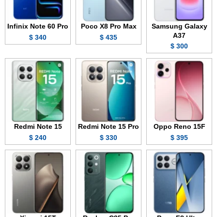
Infinix Note 60 Pro
Poco X8 Pro Max
Samsung Galaxy
A37
340 $
435 $
300 $
Redmi Note 15
Redmi Note 15 Pro
Oppo Reno 15F
240 $
330 $
395 $