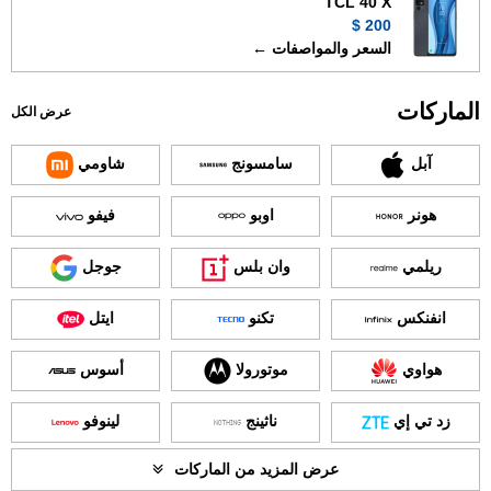
TCL 40 X
200 $
السعر والمواصفات ←
الماركات
عرض الكل
آبل
سامسونج
شاومي
هونر
اوبو
فيفو
ريلمي
وان بلس
جوجل
انفنكس
تكنو
ايتل
هواوي
موتورولا
أسوس
زد تي إي
ناثينج
لينوفو
عرض المزيد من الماركات