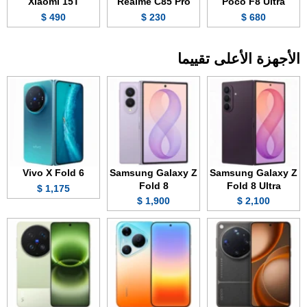
Xiaomi 15T
Realme C85 Pro
Poco F8 Ultra
490 $
230 $
680 $
الأجهزة الأعلى تقييما
Vivo X Fold 6
Samsung Galaxy Z
Samsung Galaxy Z
Fold 8
Fold 8 Ultra
1,175 $
1,900 $
2,100 $