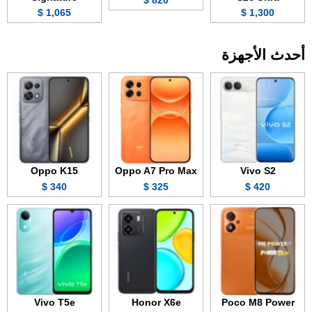
1,065 $
1,300 $
أحدث الأجهزة
Oppo K15
Oppo A7 Pro Max
Vivo S2
340 $
325 $
420 $
Vivo T5e
Honor X6e
Poco M8 Power