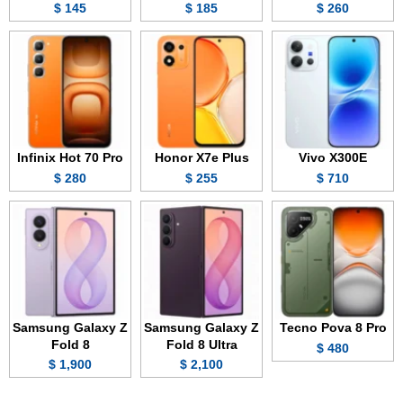
145 $
185 $
260 $
Infinix Hot 70 Pro
Honor X7e Plus
Vivo X300E
280 $
255 $
710 $
Samsung Galaxy Z
Samsung Galaxy Z
Tecno Pova 8 Pro
Fold 8
Fold 8 Ultra
480 $
1,900 $
2,100 $