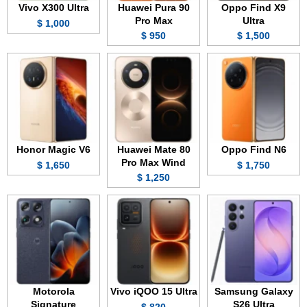
Vivo X300 Ultra
Huawei Pura 90
Oppo Find X9
Pro Max
Ultra
1,000 $
950 $
1,500 $
Honor Magic V6
Huawei Mate 80
Oppo Find N6
Pro Max Wind
1,650 $
1,750 $
1,250 $
Motorola
Vivo iQOO 15 Ultra
Samsung Galaxy
Signature
S26 Ultra
820 $