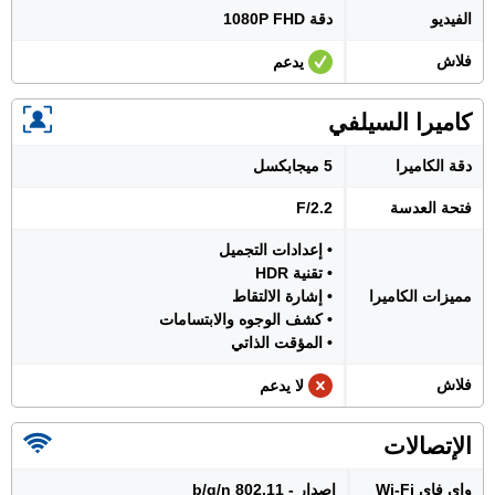
الفيديو
دقة 1080P FHD
فلاش
يدعم
كاميرا السيلفي
دقة الكاميرا
5 ميجابكسل
فتحة العدسة
F/2.2
• إعدادات التجميل
• تقنية HDR
مميزات الكاميرا
• إشارة الالتقاط
• كشف الوجوه والابتسامات
• المؤقت الذاتي
فلاش
لا يدعم
الإتصالات
واي فاي Wi-Fi
إصدار - 802.11 b/g/n