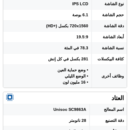
نوع الشاشة
IPS LCD
حجم الشاشة
6.1 بوصة
دقة الشاشة
720x1560 بكسل (+HD)
أبعاد الشاشة
19.5:9
نسبة الشاشة
78.3 في المئة
كثافة البيكسلات
281 بكسل في كل إنش
• وضع حماية العين
وظائف أخرى
• الوضع الليلي
• 16 مليون لون
العتاد
اسم المعالج
Unisoc SC9863A
دقة التصنيع
28 نانومتر