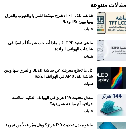
مقالات متنوعة
شاشة TFT LCD: شرح مبسّط للمزايا والعيوب والفرق
بينها وبين IPS وPLS
تقنيات
ما هي تقنية LTPO؟ ولماذا أصبحت شرطًا أساسيًا في
شاشات الهواتف الرائدة
تقنيات
كل ما تحتاج معرفته عن شاشة OLED والفرق بينها وبين
شاشة AMOLED في الهواتف الذكية
تقنيات
معدل تحديث 144 هرتز في الهواتف الذكية: سلاسة
خرافية أم مبالغة تسويقية؟
تقنيات
ما هو معدل تحديث 120 هرتز؟ وهل يغيّر فعلاً من تجربة