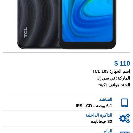
110 $
اسم الجهاز:
TCL 103
الماركة:
تي سي إل
الفئة:
هواتف ذكية*
الشاشة
6.1 بوصة - IPS LCD
الذاكرة الداخلية
32 جيجابايت
الرام