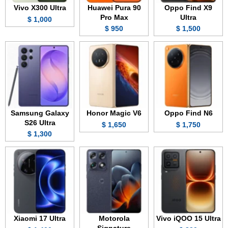
Vivo X300 Ultra
Huawei Pura 90
Oppo Find X9
Pro Max
Ultra
1,000 $
950 $
1,500 $
Samsung Galaxy
Honor Magic V6
Oppo Find N6
S26 Ultra
1,650 $
1,750 $
1,300 $
Xiaomi 17 Ultra
Motorola
Vivo iQOO 15 Ultra