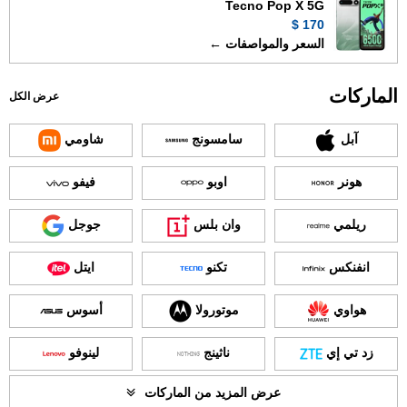
Tecno Pop X 5G
170 $
السعر والمواصفات ←
الماركات
عرض الكل
آبل
سامسونج
شاومي
هونر
اوبو
فيفو
ريلمي
وان بلس
جوجل
انفنكس
تكنو
ايتل
هواوي
موتورولا
أسوس
زد تي إي
ناثينج
لينوفو
عرض المزيد من الماركات