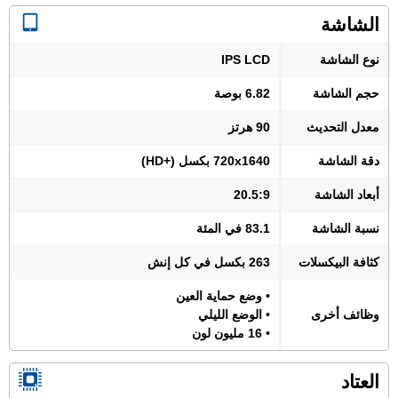
الشاشة
نوع الشاشة
IPS LCD
حجم الشاشة
6.82 بوصة
معدل التحديث
90 هرتز
دقة الشاشة
720x1640 بكسل (+HD)
أبعاد الشاشة
20.5:9
نسبة الشاشة
83.1 في المئة
كثافة البيكسلات
263 بكسل في كل إنش
• وضع حماية العين
وظائف أخرى
• الوضع الليلي
• 16 مليون لون
العتاد