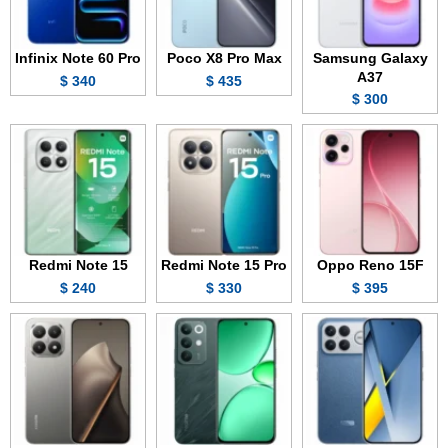
Infinix Note 60 Pro
Poco X8 Pro Max
Samsung Galaxy
A37
340 $
435 $
300 $
Redmi Note 15
Redmi Note 15 Pro
Oppo Reno 15F
240 $
330 $
395 $