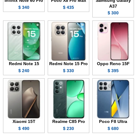
Infinix Note 60 Pro
Poco X8 Pro Max
Samsung Galaxy
A37
340 $
435 $
300 $
Redmi Note 15
Redmi Note 15 Pro
Oppo Reno 15F
240 $
330 $
395 $
Xiaomi 15T
Realme C85 Pro
Poco F8 Ultra
490 $
230 $
680 $