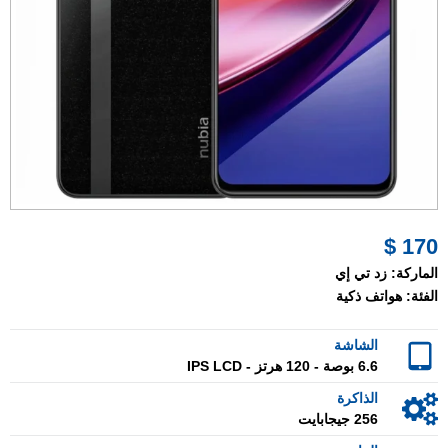
170 $
الماركة:
زد تي إي
الفئة:
هواتف ذكية
الشاشة
6.6 بوصة - 120 هرتز - IPS LCD
الذاكرة
256 جيجابايت