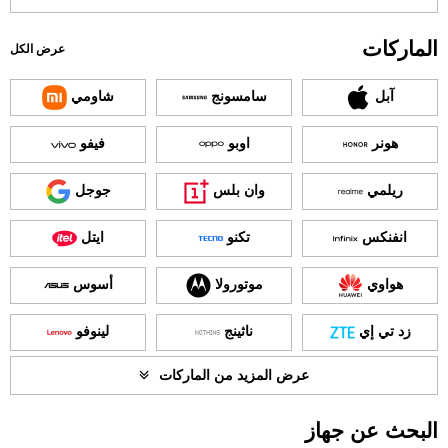
الماركات
عرض الكل
آبل
سامسونج
شاومي
هونر
اوبو
فيفو
ريلمي
وان بلس
جوجل
انفنكس
تكنو
ايتل
هواوي
موتورولا
أسوس
زد تي إي
ناثينج
لينوفو
عرض المزيد من الماركات
البحث عن جهاز