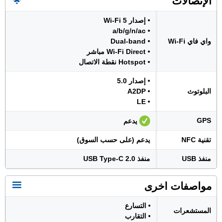
الإتصالات
• إصدار Wi-Fi 5
• a/b/g/n/ac
واي فاي Wi-Fi
• Dual-band
• Wi-Fi Direct مباشر
• Hotspot نقطة الاتصال
• إصدار 5.0
البلوتوث
• A2DP
• LE
GPS
يدعم
تقنية NFC
يدعم (على حسب السوق)
منفذ USB
منفذ USB Type-C 2.0
مواصفات اخرى
• التسارع
المستشعرات
• التقارب