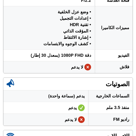
فتحة العدسة
F/2.2
• وضع عزل الخلفية
• إعدادات التجميل
• تقنية HDR
مميزات الكاميرا
• المؤقت الذاتي
• إشارة الالتقاط
• كشف الوجوه والابتسامات
الفيديو
دقة 1080P FHD (بمعدل 30 إطار)
فلاش
لا يدعم
الصوتيات
السماعات الخارجية
يدعم (سماعة واحدة)
منفذ 3.5 ملم
يدعم
راديو FM
لا يدعم