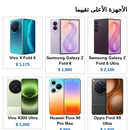
الأجهزة الأعلى تقييما
Vivo X Fold 6
Samsung Galaxy Z
Samsung Galaxy Z
Fold 8
Fold 8 Ultra
1,175 $
1,900 $
2,100 $
Vivo X300 Ultra
Huawei Pura 90
Oppo Find X9
Pro Max
Ultra
1,000 $
950 $
1,500 $