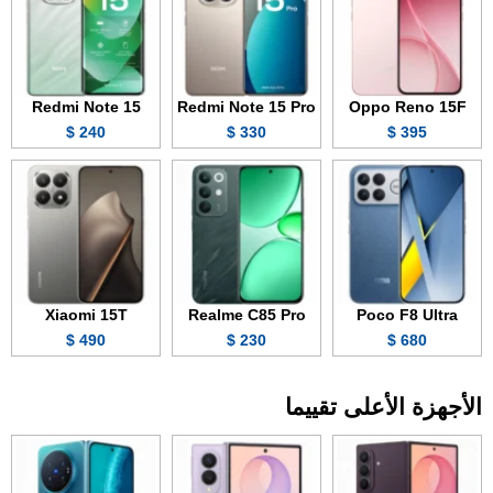
Redmi Note 15
Redmi Note 15 Pro
Oppo Reno 15F
240 $
330 $
395 $
Xiaomi 15T
Realme C85 Pro
Poco F8 Ultra
490 $
230 $
680 $
الأجهزة الأعلى تقييما