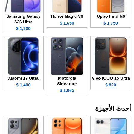
Samsung Galaxy
Honor Magic V6
Oppo Find N6
S26 Ultra
1,650 $
1,750 $
1,300 $
Xiaomi 17 Ultra
Motorola
Vivo iQOO 15 Ultra
Signature
1,400 $
820 $
1,065 $
أحدث الأجهزة