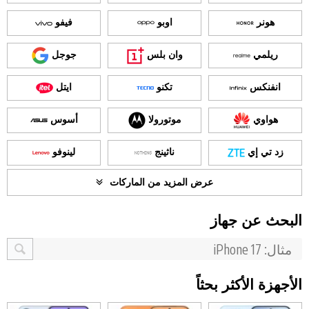
هونر
اوبو
فيفو
ريلمي
وان بلس
جوجل
انفنكس
تكنو
ايتل
هواوي
موتورولا
أسوس
زد تي إي
ناثينج
لينوفو
عرض المزيد من الماركات
البحث عن جهاز
الأجهزة الأكثر بحثاً