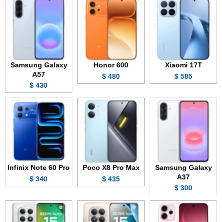
Samsung Galaxy
Honor 600
Xiaomi 17T
A57
480 $
585 $
430 $
Infinix Note 60 Pro
Poco X8 Pro Max
Samsung Galaxy
A37
340 $
435 $
300 $