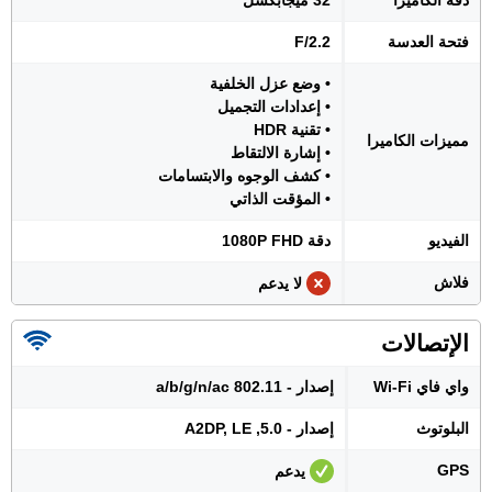
دقة الكاميرا
32 ميجابكسل
فتحة العدسة
F/2.2
• وضع عزل الخلفية
• إعدادات التجميل
• تقنية HDR
مميزات الكاميرا
• إشارة الالتقاط
• كشف الوجوه والابتسامات
• المؤقت الذاتي
الفيديو
دقة 1080P FHD
فلاش
لا يدعم
الإتصالات
واي فاي Wi-Fi
إصدار - 802.11 a/b/g/n/ac
البلوتوث
إصدار - 5.0, A2DP, LE
GPS
يدعم