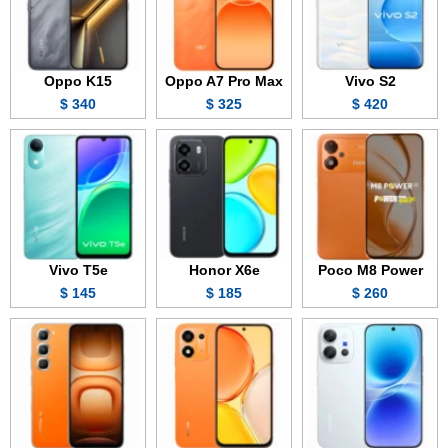
Oppo K15
Oppo A7 Pro Max
Vivo S2
340 $
325 $
420 $
Vivo T5e
Honor X6e
Poco M8 Power
145 $
185 $
260 $