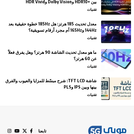
بين +HDR10 وDolby Vision وHDR Vivid
تقنيات
معدل تحديث 185 هرتز: هل 185Hz خطوة حقيقية بعد
144Hz و165Hz أم مجرد أرقام تسويقية؟
تقنيات
ما هو معدل تحديث الشاشة 90 هرتز؟ وهل يفرق فعلاً
عن 60 هرتز؟
تقنيات
شاشة TFT LCD: شرح مبسّط للمزايا والعيوب والفرق
بينها وبين IPS وPLS
تقنيات
تابعنا