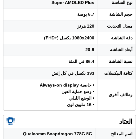
نوع الشاشة
Super AMOLED Plus
حجم الشاشة
6.7 بوصة
معدل التحديث
120 هرتز
دقة الشاشة
1080x2400 بكسل (+FHD)
أبعاد الشاشة
20:9
نسبة الشاشة
86.4 في المئة
كثافة البيكسلات
393 بكسل في كل إنش
• خاصية Always-on display
• وضع حماية العين
وظائف أخرى
• الوضع الليلي
• 16 مليون لون
العتاد
اسم المعالج
Qualcomm Snapdragon 778G 5G