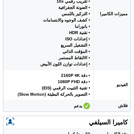
• تقريب رقمي 10x
• العنونة الجغرافية
مميزات الكاميرا
• التركيز باللمس
• كشف الوجوه والابتسامات
• بانوراما
• تقنية HDR
• إعدادات ISO
• التشغيل السريع
• المؤقت الذاتي
• الالتقاط المستمر
• إعدادات توازن اللون الأبيض
• دقة 2160P 4K
• دقة 1080P FHD
الفيديو
• تقنية التثبيت الرقمي (EIS)
• التصوير بالحركة البطيئة (Slow Motion)
فلاش
يدعم
كاميرا السيلفي