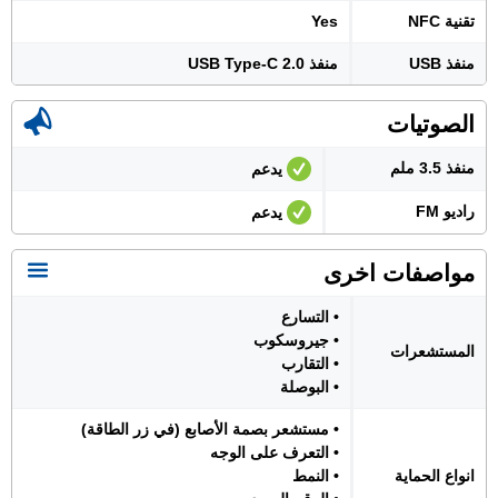
تقنية NFC
Yes
منفذ USB
منفذ USB Type-C 2.0
الصوتيات
منفذ 3.5 ملم
يدعم
راديو FM
يدعم
مواصفات اخرى
• التسارع
• جيروسكوب
المستشعرات
• التقارب
• البوصلة
• مستشعر بصمة الأصابع (في زر الطاقة)
• التعرف على الوجه
انواع الحماية
• النمط