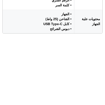
• الرقم السري
• كلمة السر
• الجهاز
محتويات علبة
• الشاحن (25 واط)
الجهاز
• كابل USB Type-C
• دبوس الشرائح