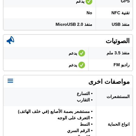
GPS
يدعم
تقنية NFC
No
منفذ USB
منفذ MicroUSB 2.0
الصوتيات
منفذ 3.5 ملم
يدعم
راديو FM
يدعم
مواصفات اخرى
• التسارع
المستشعرات
• التقارب
• مستشعر بصمة الأصابع (في خلف الهاتف)
• التعرف على الوجه
انواع الحماية
• النمط
• الرقم السري