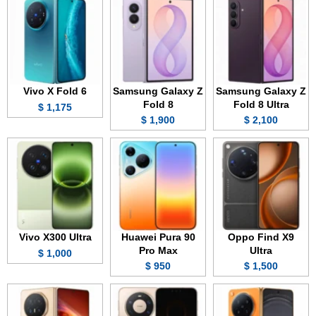
Vivo X Fold 6
Samsung Galaxy Z
Samsung Galaxy Z
Fold 8
Fold 8 Ultra
1,175 $
1,900 $
2,100 $
Vivo X300 Ultra
Huawei Pura 90
Oppo Find X9
Pro Max
Ultra
1,000 $
950 $
1,500 $