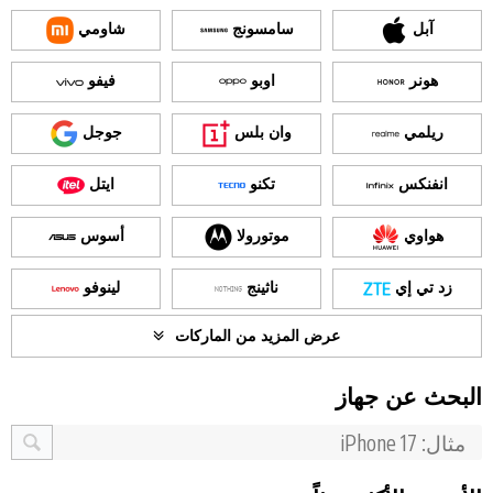
آبل
سامسونج
شاومي
هونر
اوبو
فيفو
ريلمي
وان بلس
جوجل
انفنكس
تكنو
ايتل
هواوي
موتورولا
أسوس
زد تي إي
ناثينج
لينوفو
عرض المزيد من الماركات
البحث عن جهاز