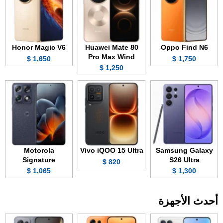
Honor Magic V6
Huawei Mate 80
Oppo Find N6
Pro Max Wind
1,650 $
1,750 $
1,250 $
Motorola
Vivo iQOO 15 Ultra
Samsung Galaxy
Signature
S26 Ultra
820 $
1,065 $
1,300 $
أحدث الأجهزة