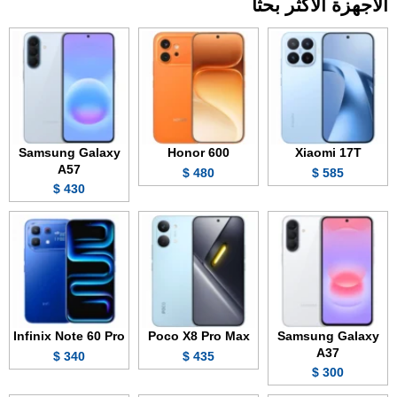
الأجهزة الأكثر بحثاً
Samsung Galaxy
Honor 600
Xiaomi 17T
A57
480 $
585 $
430 $
Infinix Note 60 Pro
Poco X8 Pro Max
Samsung Galaxy
A37
340 $
435 $
300 $