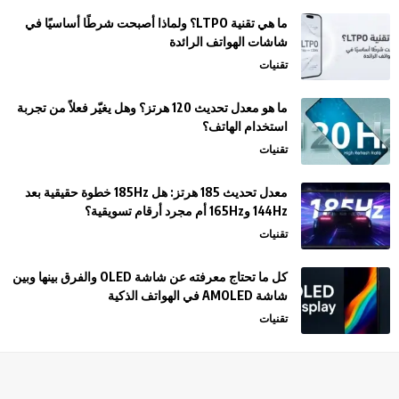
ما هي تقنية LTPO؟ ولماذا أصبحت شرطًا أساسيًا في
شاشات الهواتف الرائدة
تقنيات
ما هو معدل تحديث 120 هرتز؟ وهل يغيّر فعلاً من تجربة
استخدام الهاتف؟
تقنيات
معدل تحديث 185 هرتز: هل 185Hz خطوة حقيقية بعد
144Hz و165Hz أم مجرد أرقام تسويقية؟
تقنيات
كل ما تحتاج معرفته عن شاشة OLED والفرق بينها وبين
شاشة AMOLED في الهواتف الذكية
تقنيات