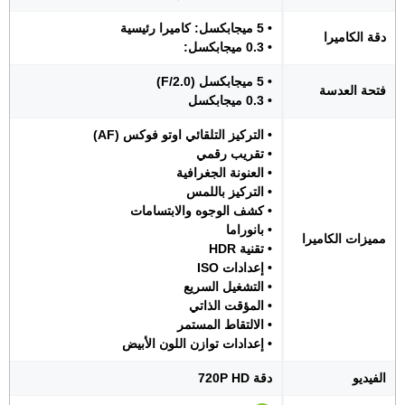
• 5 ميجابكسل: كاميرا رئيسية
دقة الكاميرا
• 0.3 ميجابكسل:
• 5 ميجابكسل (F/2.0)
فتحة العدسة
• 0.3 ميجابكسل
• التركيز التلقائي اوتو فوكس (AF)
• تقريب رقمي
• العنونة الجغرافية
• التركيز باللمس
• كشف الوجوه والابتسامات
• بانوراما
مميزات الكاميرا
• تقنية HDR
• إعدادات ISO
• التشغيل السريع
• المؤقت الذاتي
• الالتقاط المستمر
• إعدادات توازن اللون الأبيض
الفيديو
دقة 720P HD