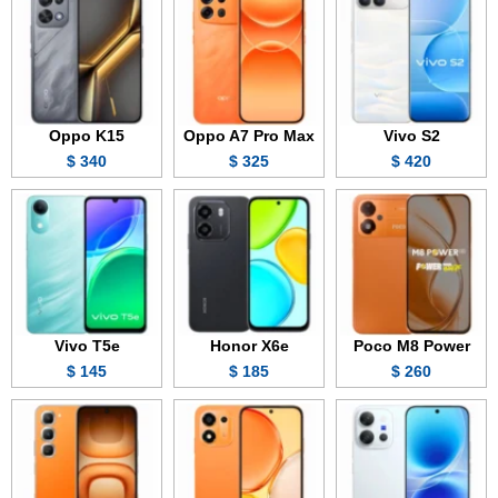
Oppo K15
Oppo A7 Pro Max
Vivo S2
340 $
325 $
420 $
Vivo T5e
Honor X6e
Poco M8 Power
145 $
185 $
260 $